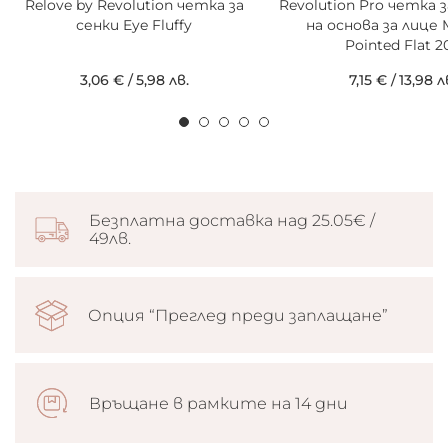
Relove by Revolution четка за
Revolution Pro четка 
сенки Eye Fluffy
на основа за лице
Pointed Flat 2
3,06 €
/
5,98 лв.
7,15 €
/
13,98 л
Безплатна доставка над 25.05€ /
49лв.
Опция “Преглед преди заплащане”
Връщане в рамките на 14 дни