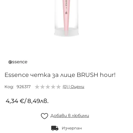
Преминете
към
началото
на
галерия
Essence четка за лице BRUSH hour!
със
снимки
Код
926317
(0) | Оцени
4,34 €
/
8,49лв.
Добави в любими
Изчерпан