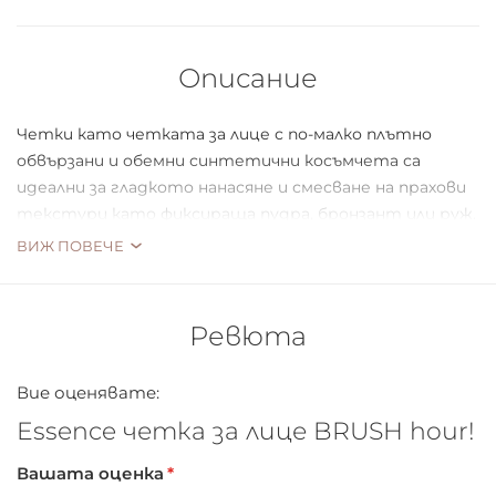
Описание
Четки като четката за лице с по-малко плътно
обвързани и обемни синтетични косъмчета са
идеални за гладкото нанасяне и смесване на прахови
текстури като фиксираща пудра, бронзант или руж.
Тази четка е идеална за безпроблемно лесен на
ВИЖ ПОВЕЧЕ
естествен грим.
Ревюта
Не закъснявайте за партито! Новата лимитирана
серия “It’s Brush Hour” е тук! Състои се от 5 супер
Вие оценявате:
меки, скъпоценни четки и поставка за тях. От
Essence четка за лице BRUSH hour!
прецизна четка за сенки до голяма buffer четка за
лице - всичко, което можете да поискате.
Вашата оценка