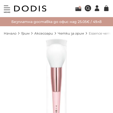
МЕНЮ
Безплатна доставка до офис над 25.05€ / 49лв
Начало
Грим
Аксесоари
Четки за грим
Essence четка
Преминете
към
края
на
галерията
на
изображенията