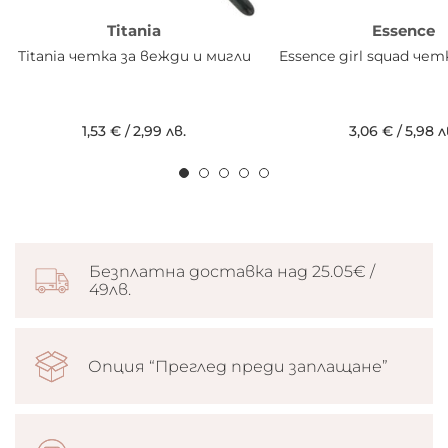
Titania
Essence
Titania четка за вежди и мигли
Essence girl squad чет
1,53 €
/
2,99 лв.
3,06 €
/
5,98 л
Безплатна доставка над 25.05€ /
49лв.
Опция “Преглед преди заплащане”