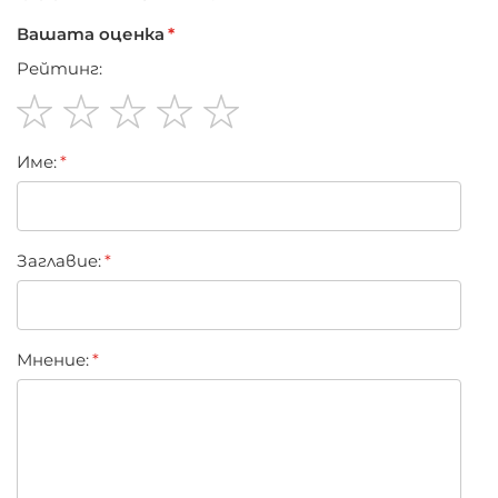
Вашата оценка
Рейтинг:
1
2
3
4
5
Име:
star
stars
stars
stars
stars
Заглавиe:
Мнение: