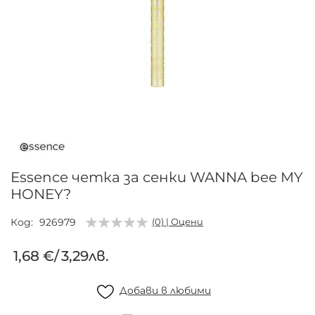
Преминете
към
началото
на
галерия
Essence четка за сенки WANNA bee MY
със
HONEY?
снимки
Код
926979
(0) | Оцени
1,68 €
/
3,29лв.
Добави в любими