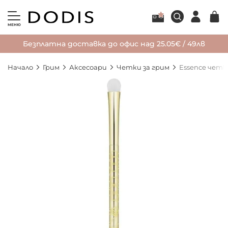
МЕНЮ
Безплатна доставка до офис над 25.05€ / 49лв
Начало
Грим
Аксесоари
Четки за грим
Essence четк
Преминете
към
края
на
галерията
на
изображенията