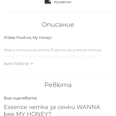
Изчерпан
Описание
01.
Bee Positive, My Honey!
Има и специална четка в десен на златна пчелна
пита за точното нанасяне на медените сенки.
Четката е с висококачествени синтетични
ВИЖ ПОВЕЧЕ
косъмчета и е идеална за нанасяне на различни
медени нюанси върху клепачите и перфектното им
преливане заедно.
Ревюта
Вие оценявате:
Essence четка за сенки WANNA
bee MY HONEY?