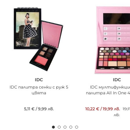
IDC
IDC
IDC палитра сенки с руж 5
IDC мултифункци
цвята
палитра All In One 
5,11 €
/
9,99 лв.
10,22 €
/
19,99 лв.
19,
лв.