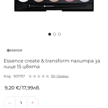
Преминете
към
началото
на
Essence create & transform палитра за
галерия
лице 15 цвята
със
снимки
Код
901757
(0) | Оцени
9,20 €
/
17,99лв.