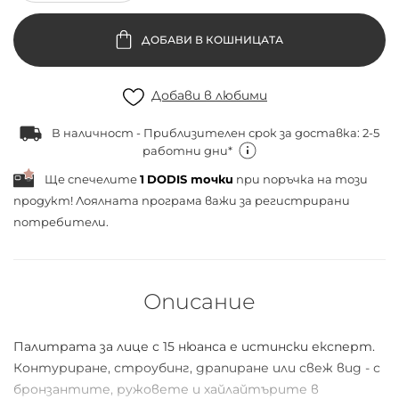
ДОБАВИ В КОШНИЦАТА
Добави в любими
В наличност - Приблизителен срок за доставка: 2-5
работни дни*
Ще спечелите
1
DODIS точки
при поръчка на този
продукт! Лоялната програма важи за
регистрирани
потребители.
Описание
Палитрата за лице с 15 нюанса е истински експерт.
Контуриране, строубинг, драпиране или свеж вид - с
бронзантите, ружовете и хайлайтърите в