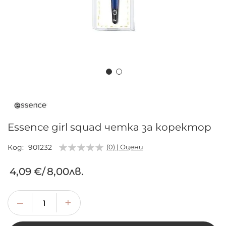
Преминете
към
началото
на
Essence girl squad четка за коректор
галерия
със
Код
901232
(0) | Оцени
снимки
4,09 €
/
8,00лв.