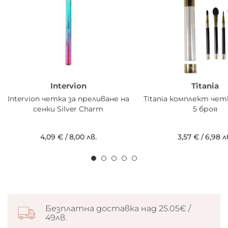
Intervion
Titania
Intervion четка за преливане на
Titania комплект чет
сенки Silver Charm
5 броя
4,09 €
/
8,00 лв.
3,57 €
/
6,98 л
Безплатна доставка над 25.05€ /
49лв.