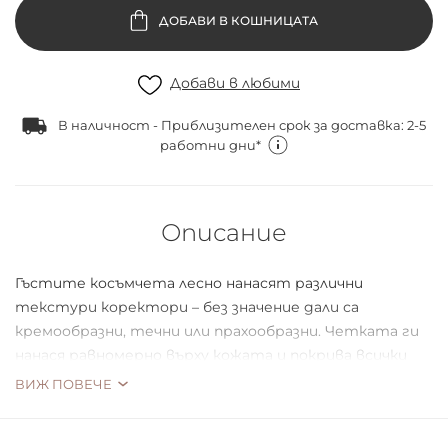
ДОБАВИ В КОШНИЦАТА
Добави в любими
В наличност - Приблизителен срок за доставка: 2-5
работни дни*
Описание
Гъстите косъмчета лесно нанасят различни
текстури коректори – без значение дали са
кремообразни, течни или прахообразни. Четката ги
нанася равномерно върху кожата и покрива всички
части на лицето.
ВИЖ ПОВЕЧЕ