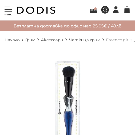
МЕНЮ
Безплатна доставка до офис над 25.05€ / 49лв
Начало
Грим
Аксесоари
Четки за грим
Essence girl 
Преминете
към
края
на
галерията
на
изображенията