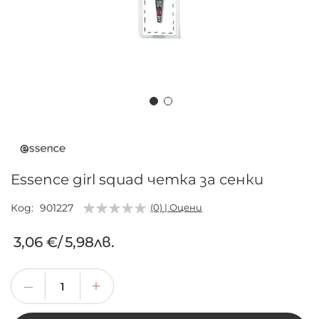
Преминете
към
началото
на
Essence girl squad четка за сенки
галерия
със
Код
901227
(0) | Оцени
снимки
3,06 €
/
5,98лв.