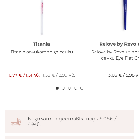
Titania
Relove by Revol
Titania апликатор за сенки
Relove by Revolution
сенки Eye Flat C
0,77 €
/
1,51 лв.
1,53 €
/
2,99 лв.
3,06 €
/
5,98 л
Безплатна доставка над 25.05€ /
49лв.