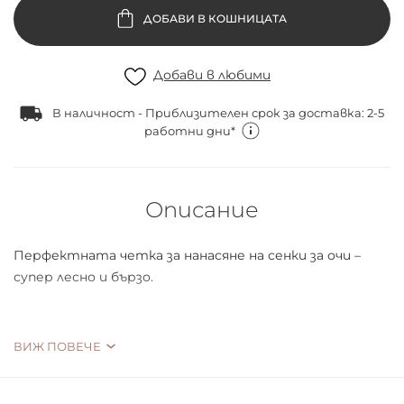
ДОБАВИ В КОШНИЦАТА
Добави в любими
В наличност - Приблизителен срок за доставка: 2-5
работни дни*
Описание
Перфектната четка за нанасяне на сенки за очи –
супер лесно и бързо.
ВИЖ ПОВЕЧЕ
essence предлага нова богата „Girl squad“ колекция от
четки за безупречно нанасяне на грим, коректор и
други. Четките имат меки синтетични косъмчета