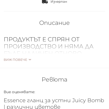
Изчерпан
Описание
ПРОДУКТЪТ Е СПРЯН ОТ
ПРОИЗВОДСТВО И НЯМА ДА
БЪДЕ НАЛИЧЕН ОТНОВО.
Очаква се relaunch на продукта
ВИЖ ПОВЕЧЕ
през 2023г. с нова цена от
производителя.
Ревюта
Вие оценявате:
Essence гланц за устни Juicy Bomb
| различни цветове