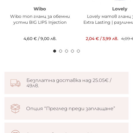
Wibo
Lovely
Wibo топ гланц за обемни
Lovely матов гланц
устни BIG LIPS Injection
Extra Lasting | разли
4,60 €
/
9,00 лв.
2,04 €
/
3,99 лв.
4,09 
Безплатна доставка над 25.05€ /
49лв.
Опция “Преглед преди заплащане”