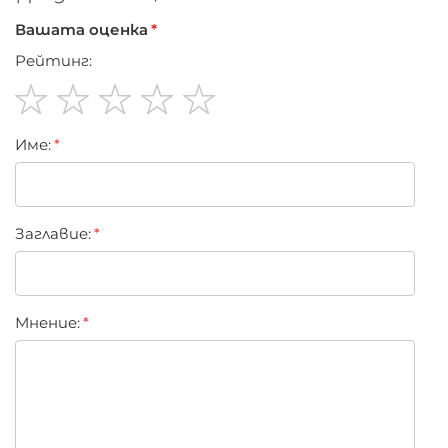
Вашата оценка
Рейтинг:
1
2
3
4
5
Име:
star
stars
stars
stars
stars
Заглавиe:
Мнение: