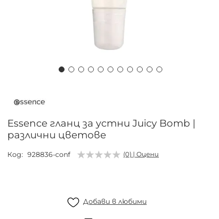
Преминете
към
началото
на
Essence гланц за устни Juicy Bomb |
галерия
различни цветове
със
снимки
Код
928836-conf
(0) | Оцени
Добави в любими