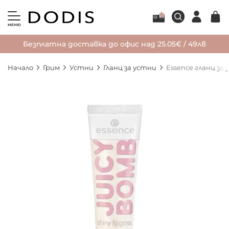
МЕНЮ
Безплатна доставка до офис над 25.05€ / 49лв
Начало
Грим
Устни
Гланц за устни
Essence гланц за
Преминете
към
края
на
галерията
на
изображенията