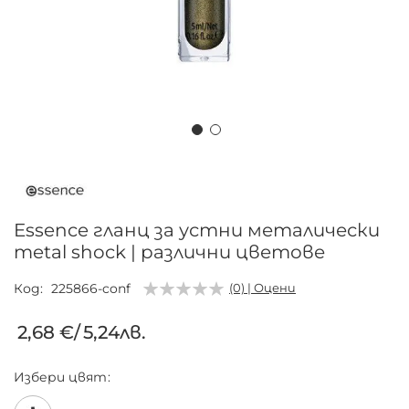
Преминете
към
началото
на
Essence гланц за устни металически
галерия
metal shock | различни цветове
със
снимки
Код
225866-conf
(0) | Оцени
2,68 €
/
5,24лв.
Избери
цвят