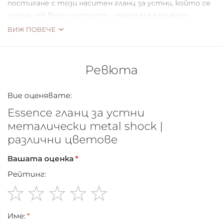
постигане с този наситен гланц за устни, който се
усеща лек върху устните и предлага кадифено
матово покритие.
ВИЖ ПОВЕЧЕ
Ревюта
Вие оценявате:
Essence гланц за устни
металически metal shock |
различни цветове
Вашата оценка
Рейтинг:
1
2
3
4
5
Име:
star
stars
stars
stars
stars