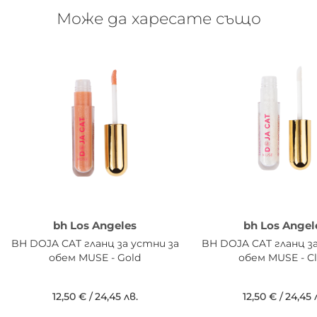
Може да харесате също
bh Los Angeles
bh Los Angel
BH DOJA CAT гланц за устни за
BH DOJA CAT гланц з
обем MUSE - Gold
обем MUSE - Cl
12,50 €
/
24,45 лв.
12,50 €
/
24,45 