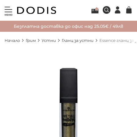
МЕНЮ
Безплатна доставка до офис над 25.05€ / 49лв
Начало
Грим
Устни
Гланц за устни
Essence гланц за
Преминете
към
края
на
галерията
на
изображенията