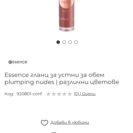
Преминете
към
началото
на
Essence гланц за устни за обем
галерия
plumping nudes | различни цветове
със
снимки
Код
920801-conf
(0) | Оцени
Добави в любими