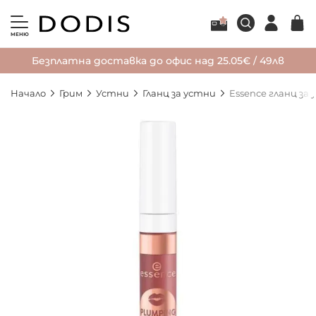
МЕНЮ
Безплатна доставка до офис над 25.05€ / 49лв
Начало
Грим
Устни
Гланц за устни
Essence гланц за
Преминете
към
края
на
галерията
на
изображенията