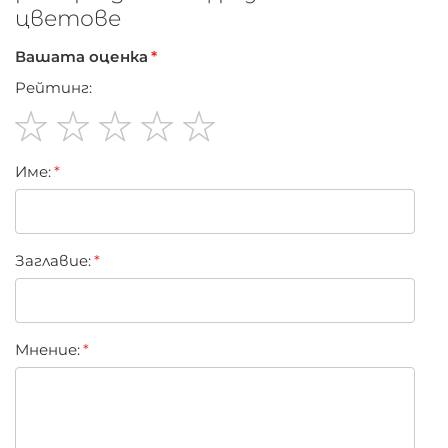
цветове
Вашата оценка
Рейтинг:
1
2
3
4
5
Име:
star
stars
stars
stars
stars
Заглавиe:
Мнение: