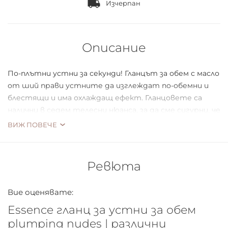
Изчерпан
Описание
По-плътни устни за секунди! Гланцът за обем с масло
от ший прави устните да изглеждат по-обемни и
блестящи и има охлаждащ ефект. Гланцовете са
налични в седем телесни нюанса, за да сме сигурни, че
ще има цвят за всеки тип кожа!
ВИЖ ПОВЕЧЕ
Ревюта
Вие оценявате:
Essence гланц за устни за обем
plumping nudes | различни