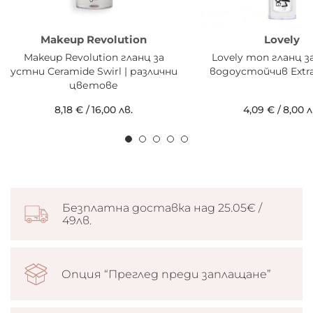
Makeup Revolution
Lovely
Makeup Revolution гланц за
Lovely топ гланц з
устни Ceramide Swirl | различни
водоустойчив Extra
цветове
8,18 €
/
16,00 лв.
4,09 €
/
8,00 л
Безплатна доставка над 25.05€ /
49лв.
Опция “Преглед преди заплащане”