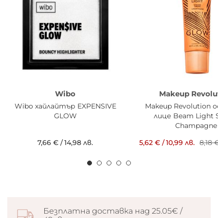
Wibo
Makeup Revolu
Wibo хайлайтър EXPENSIVE
Makeup Revolution о
GLOW
лице Beam Light 
Champagne
7,66 €
/
14,98 лв.
5,62 €
/
10,99 лв.
8,18 
Безплатна доставка над 25.05€ /