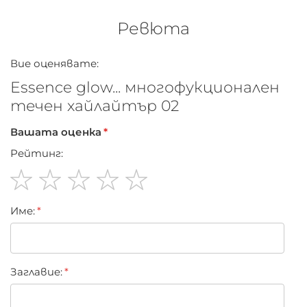
Ревюта
Вие оценявате:
Essence glow... многофукционален
течен хайлайтър 02
Вашата оценка
Рейтинг:
1
2
3
4
5
Име:
star
stars
stars
stars
stars
Заглавиe: