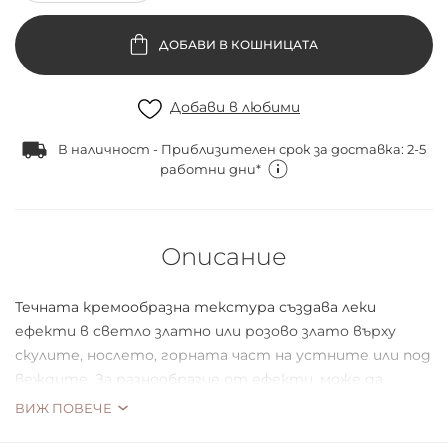
ДОБАВИ В КОШНИЦАТА
Добави в любими
В наличност - Приблизителен срок за доставка: 2-5
работни дни*
Описание
Течната кремообразна текстура създава леки
ефекти в светло златно или розово злато върху
скулите, нослето, горната част на устните или под
веждите. За разнообразие от ефекти, може да
бъдат миксирани с фон дьо тен.
ВИЖ ПОВЕЧЕ