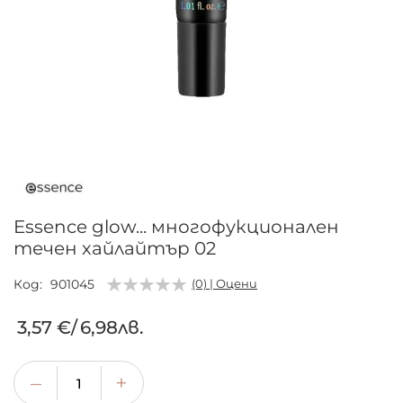
Преминете
към
началото
на
галерия
Essence glow... многофукционален
със
течен хайлайтър 02
снимки
Код
901045
(0) | Оцени
3,57 €
/
6,98лв.