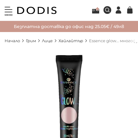
МЕНЮ
Безплатна доставка до офис над 25.05€ / 49лв
Начало
Грим
Лице
Хайлайтър
Essence glow... много
Преминете
към
края
на
галерията
на
изображенията