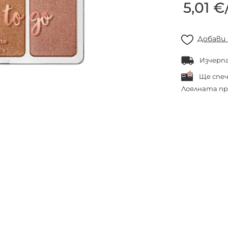
5,01 €
Добави
Изчерп
Ще спе
Лоялната пр