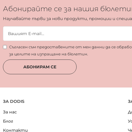
Абонирайте се за нашия бюлети
Научавайте първи за нови продукти, промоции и специ
Съгласен съм предоставените от мен данни да се обра
за целите на изпращане на бюлетин.
АБОНИРАМ СЕ
ЗА DODIS
З
За нас
Д
Блог
У
Контакти
Ч