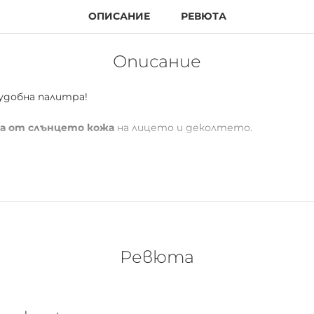
ОПИСАНИЕ
РЕВЮТА
Описание
 удобна палитра!
та от слънцето кожа
на лицето и деколтето.
ментирани.
Могат да се прилагат самостоятелно или в 
Ревюта