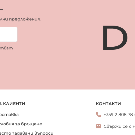
н
ални предложения.
ботват
А КЛИЕНТИ
КОНТАКТИ
оставка
+359 2 808 78
словия за връщане
Свържи се с 
есто задавани въпроси