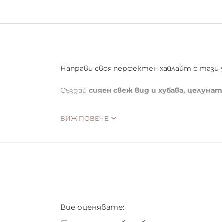
Направи своя перфектен хайлайт с тази
Създай
сияен свеж вид
и хубава, целуна
4
бронзови и хайлайт пудри, силно пиг
ВИЖ ПОВЕЧЕ
Вие оценявате: