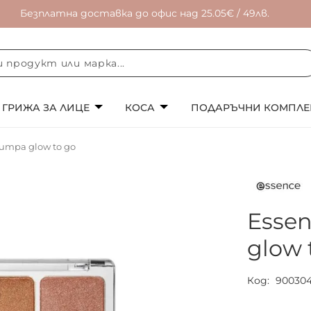
Безплатна доставка до офис над 25.05€ / 49лв.
ГРИЖА ЗА ЛИЦЕ
КОСА
ПОДАРЪЧНИ КОМПЛЕ
итра glow to go
Esse
glow 
Код
90030