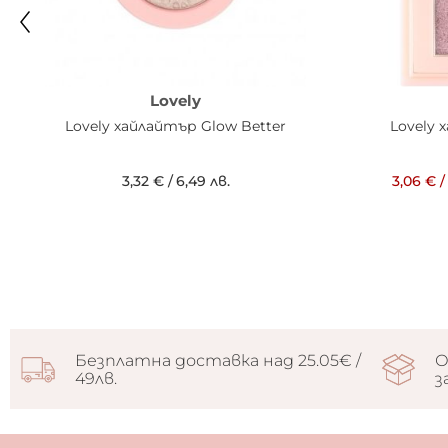
Lovely
Lovely хайлайтър Glow Better
Lovely 
3,32 €
/
6,49 лв.
3,06 €
/
Безплатна доставка над 25.05€ /
О
49лв.
з