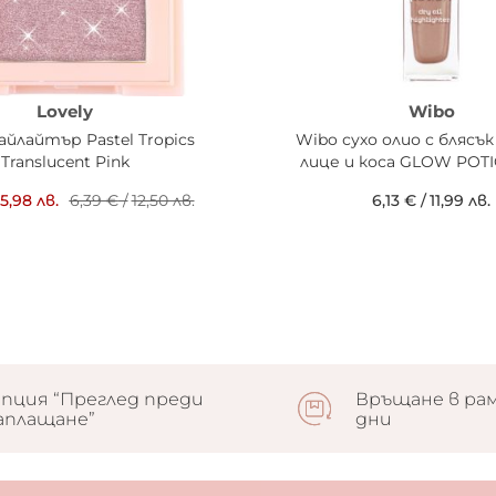
Lovely
Wibo
хайлайтър Pastel Tropics
Wibo сухо олио с блясък
Translucent Pink
лице и коса GLOW POT
5,98 лв.
6,39 €
/
12,50 лв.
6,13 €
/
11,99 лв.
пция “Преглед преди
Връщане в рам
аплащане”
дни