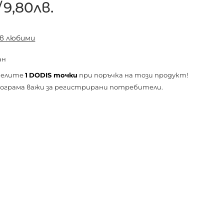
/
9,80лв.
 в любими
ан
челите
1
DODIS точки
при поръчка на този продукт!
ограма важи за
регистрирани
потребители.