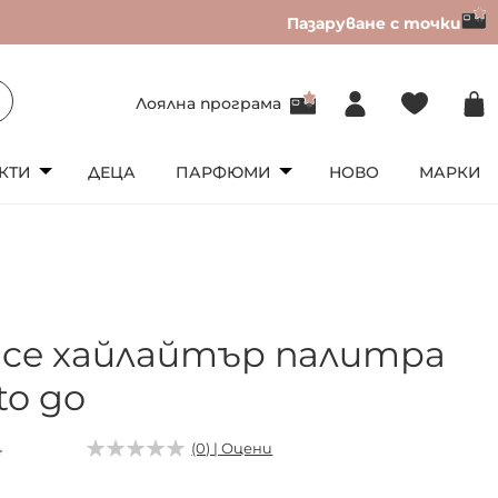
Пазаруване с точки
Лоялна програма
КТИ
ДЕЦА
ПАРФЮМИ
НОВО
МАРКИ
nce хайлайтър палитра
to go
4
(0) | Оцени