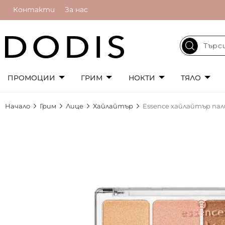
Контакти
За нас
ПРОМОЦИИ
ГРИМ
НОКТИ
ТЯЛО
Начало
Грим
Лице
Хайлайтър
Essence хайлайтър пал
Преминете
към
края
на
галерията
на
изображенията