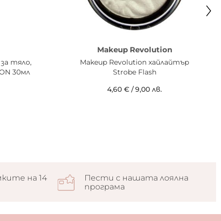
Makeup Revolution
 за тяло,
Makeup Revolution хайлайтър
ION 30мл
Strobe Flash
4,60 €
/
9,00 лв.
ките на 14
Пести с нашата лоялна
програма