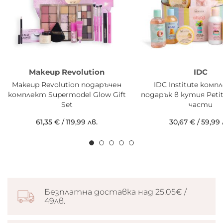
Makeup Revolution
IDC
Makeup Revolution подаръчен
IDC Institute комп
комплект Supermodel Glow Gift
подарък в кутия Petit
Set
части
61,35 €
/
119,99 лв.
30,67 €
/
59,99 
Безплатна доставка над 25.05€ /
49лв.