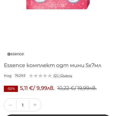
Преминете
към
началото
на
галерия
Essence комплект одт мини 5х7мл
със
снимки
Код
76293
(0) | Оцени
5,11 €
/
9,99лв.
10,22 €
/
19,99лв.
-50%