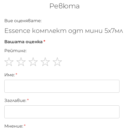
всеки повод.
Ревюта
Вие оценявате:
Essence комплект одт мини 5х7мл
Вашата оценка
Рейтинг:
1
2
3
4
5
Име:
star
stars
stars
stars
stars
Заглавиe:
Мнение: