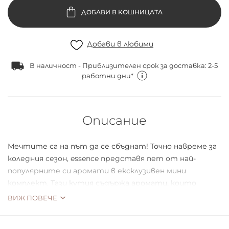
ДОБАВИ В КОШНИЦАТА
Добави в любими
В наличност - Приблизителен срок за доставка: 2-5
работни дни*
Описание
Мечтите са на път да се сбъднат! Точно навреме за
коледния сезон, essence представя пет от най-
популярните си аромати в ексклузивен мини
комплект. Тази кутия съдържа аромати, които
отговарят на всяко настроение, независимо от
ВИЖ ПОВЕЧЕ
сезона. В съответствие с мотото "изберете
настроението си!". Това е идеалният подарък за