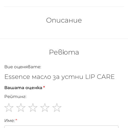
Описание
Ревюта
Вие оценявате:
Essence масло за устни LIP CARE
Вашата оценка
Рейтинг:
1
2
3
4
5
Име:
star
stars
stars
stars
stars