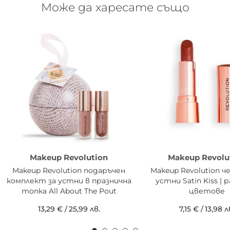
Може да харесате също
Makeup Revolution
Makeup Revolu
Makeup Revolution подаръчен
Makeup Revolution ч
комплект за устни в празнична
устни Satin Kiss | 
топка All About The Pout
цветове
13,29 €
/
25,99 лв.
7,15 €
/
13,98 л