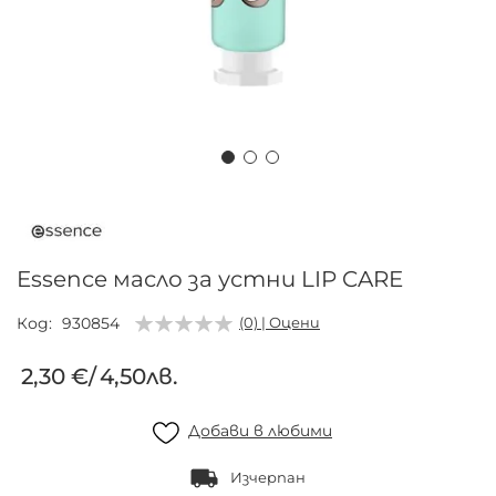
Преминете
към
началото
на
Essence масло за устни LIP CARE
галерия
със
Код
930854
(0) | Оцени
снимки
2,30 €
/
4,50лв.
Добави в любими
Изчерпан