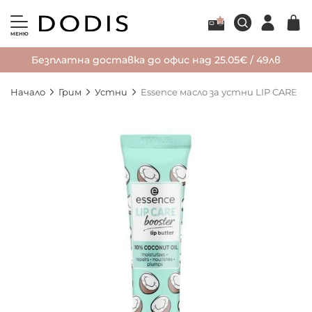
МЕНЮ
Безплатна доставка до офис над 25.05€ / 49лв
Начало
Грим
Устни
Essence масло за устни LIP CARE
Преминете
към
края
на
галерията
на
изображенията