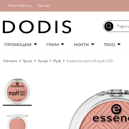
Контакти
За нас
ПРОМОЦИИ
ГРИМ
НОКТИ
ТЯЛО
Начало
Грим
Лице
Руж
Essence матов руж 030
Преминете
към
края
на
галерията
на
изображенията