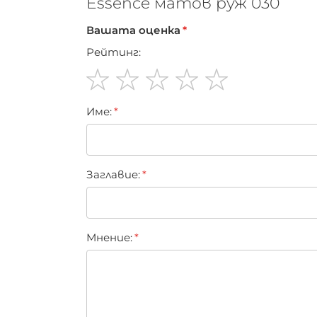
Essence матов руж 030
Вашата оценка
Рейтинг:
1
2
3
4
5
Име:
star
stars
stars
stars
stars
Заглавиe:
Мнение: