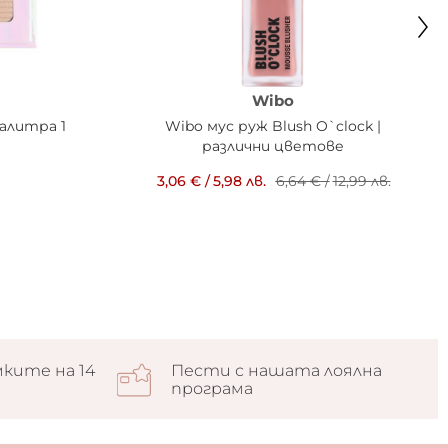
Wibo
алитра 1
Wibo мус руж Blush O`clock |
различни цветове
3,06 €
/
5,98 лв.
6,64 €
/
12,99 лв.
ките на 14
Пести с нашата лоялна
програма