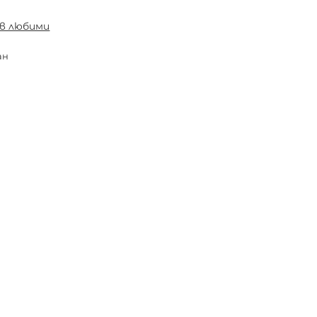
 в любими
ан