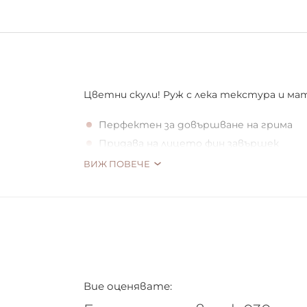
Цветни скули! Руж с лека текстура и ма
Перфектен за довършване на грима
Придава на лицето фин завършек
Деликатната текстура лесно се разпр
ВИЖ ПОВЕЧЕ
Силната пигментация ви позволява 
Кара кожата ви да изглежда по-отпоч
Вие оценявате: