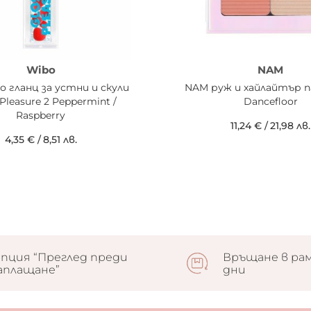
Wibo
NAM
о гланц за устни и скули
NAM руж и хайлайтър п
 Pleasure 2 Peppermint /
Dancefloor
Raspberry
11,24 €
/
21,98 лв.
4,35 €
/
8,51 лв.
пция “Преглед преди
Връщане в рам
аплащане”
дни