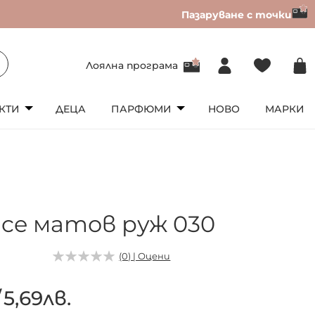
Пазаруване с точки
Лоялна програма
КТИ
ДЕЦА
ПАРФЮМИ
НОВО
МАРКИ
nce матов руж 030
(0) | Оцени
/
5,69лв.