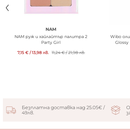
NAM
NAM руж и хайлайтър палитра 2
Wibo оли
Party Girl
Glossy
7,15 €
/
13,98 лв.
11,24 €
/
21,98 лв.
Безплатна доставка над 25.05€ /
О
49лв.
з