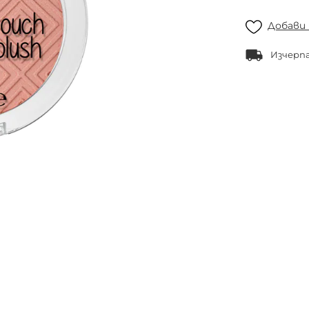
Добави
Изчерп