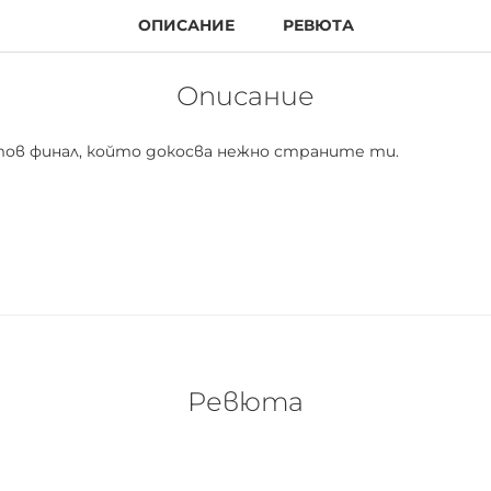
ОПИСАНИЕ
РЕВЮТА
Описание
тов финал, който докосва нежно страните ти.
остранява, не създава ивици или петна
да постигнете наситеност на цветовете
инала
Ревюта