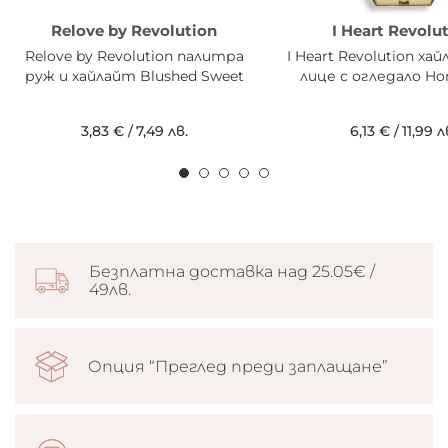
Relove by Revolution
I Heart Revolu
Relove by Revolution палитра
I Heart Revolution ха
руж и хайлайт Blushed Sweet
лице с огледало Ho
3,83 €
/
7,49 лв.
6,13 €
/
11,99 л
Безплатна доставка над 25.05€ /
49лв.
Опция “Преглед преди заплащане”