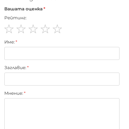
Вашата оценка
Рейтинг:
1
2
3
4
5
Име:
star
stars
stars
stars
stars
Заглавиe:
Мнение: