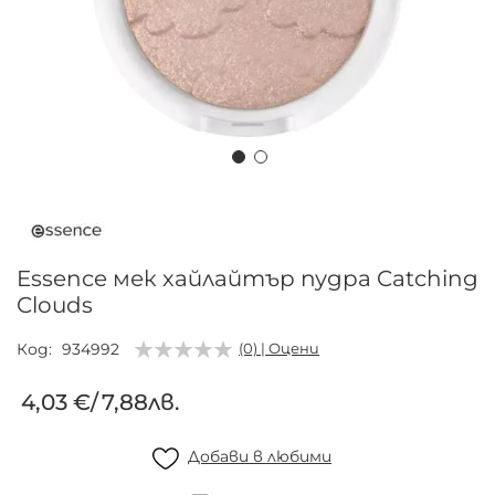
Преминете
към
началото
на
Essence мек хайлайтър пудра Catching
галерия
Clouds
със
снимки
Код
934992
(0) | Оцени
4,03 €
/
7,88лв.
Добави в любими