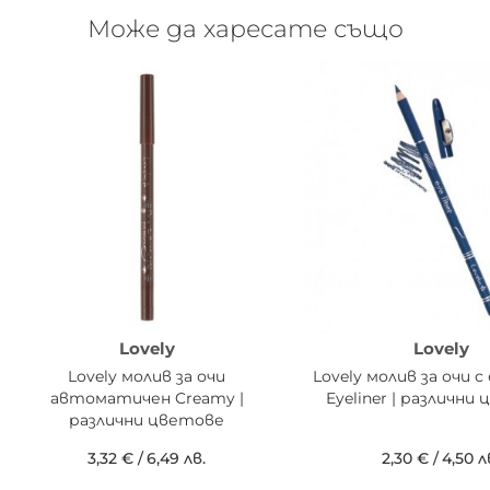
Може да харесате също
Lovely
Lovely
Lovely молив за очи
Lovely молив за очи 
автоматичен Creamy |
Eyeliner | различни
различни цветове
3,32 €
/
6,49 лв.
2,30 €
/
4,50 л