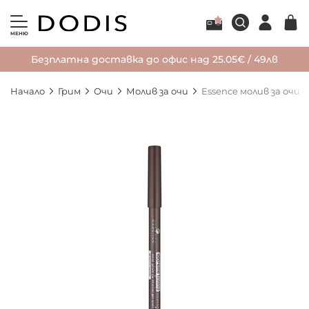
МЕНЮ
Безплатна доставка до офис над 25.05€ / 49лв
Начало
Грим
Очи
Молив за очи
Essence молив за очи
Преминете
към
края
на
галерията
на
изображенията