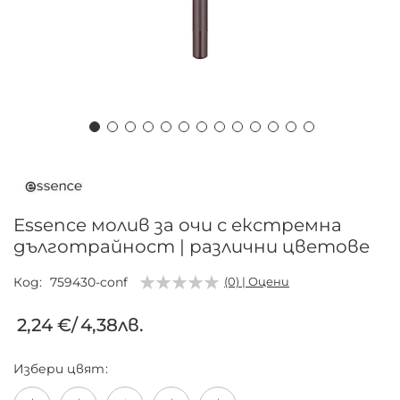
Преминете
към
началото
на
Essence молив за очи с екстремна
галерия
дълготрайност | различни цветове
със
снимки
Код
759430-conf
(0) | Оцени
2,24 €
/
4,38лв.
Избери
цвят