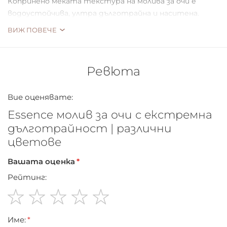
Копринено меката текстура на молива за очи е
водоустойчива, ултра дълготрайна и наситена.
Плъзга се гладко и най-важното - не помръдва! Това е
ВИЖ ПОВЕЧЕ
екстремно!
Ревюта
Вие оценявате:
Essence молив за очи с екстремна
дълготрайност | различни
цветове
Вашата оценка
Рейтинг:
1
2
3
4
5
Име:
star
stars
stars
stars
stars