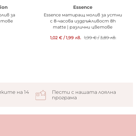
ion
Essence
олив за
Essence матиращ молив за устни
ветове
с 8-часова издръжливост 8h
matte | различни цветове
1,02 €
/
1,99 лв.
1,99 €
/
3,89 лв.
ките на 14
Пести с нашата лоялна
програма