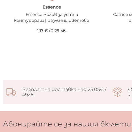
Essence
Essence молив за устни
Catrice 
контуриращ | различни цветове
р
1,17 €
/
2,29 лв.
Безплатна доставка над 25.05€ /
О
49лв.
з
Абонирайте се за нашия бюлети