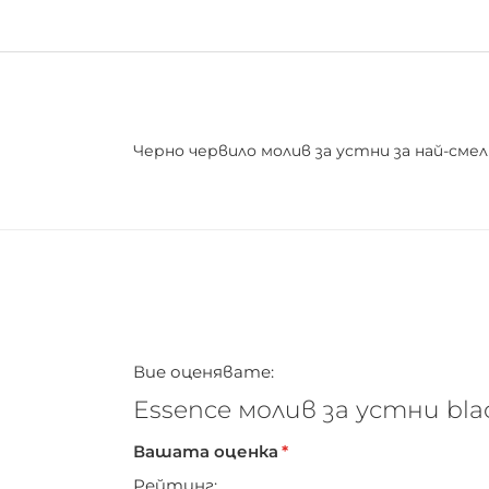
Черно червило молив за устни за най-сме
Вие оценявате:
Essence молив за устни blac
Вашата оценка
Рейтинг: