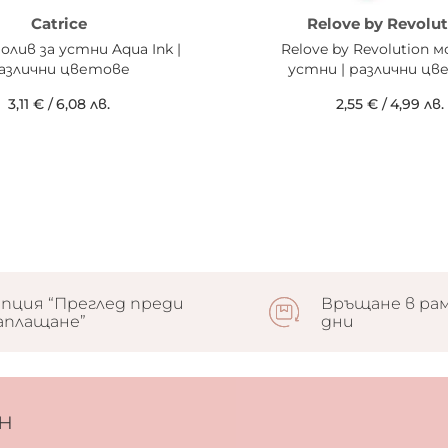
Catrice
Relove by Revolut
молив за устни Aqua Ink |
Relove by Revolution м
азлични цветове
устни | различни ц
3,11 €
/
6,08 лв.
2,55 €
/
4,99 лв.
пция “Преглед преди
Връщане в рам
аплащане”
дни
н