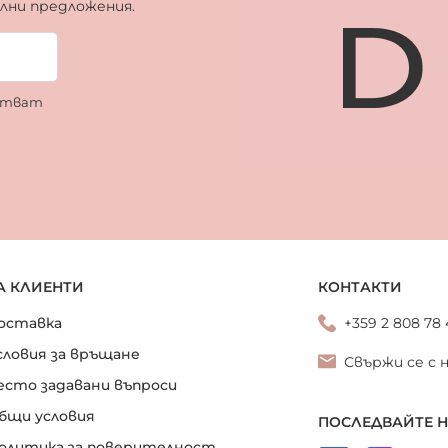
ални предложения.
ботват
А КЛИЕНТИ
КОНТАКТИ
оставка
+359 2 808 78
словия за връщане
Свържи се с 
есто задавани въпроси
бщи условия
ПОСЛЕДВАЙТЕ 
олитика за поверителност