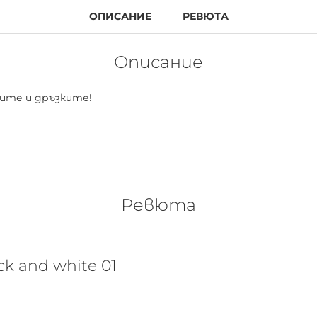
ОПИСАНИЕ
РЕВЮТА
Описание
лите и дръзките!
Ревюта
k and white 01