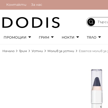
Контакти
За нас
ПРОМОЦИИ
ГРИМ
НОКТИ
ТЯЛО
Начало
Грим
Устни
Молив за устни
Essence молив за 
Преминете
към
края
на
галерията
на
изображенията