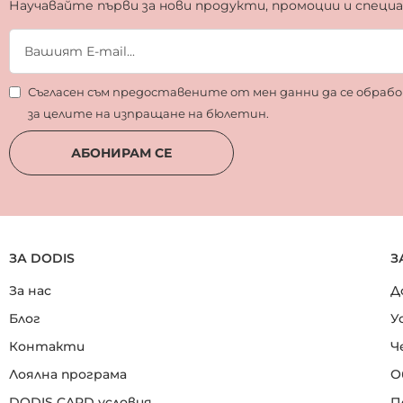
Научавайте първи за нови продукти, промоции и специ
Съгласен съм предоставените от мен данни да се обра
за целите на изпращане на бюлетин.
АБОНИРАМ СЕ
ЗА DODIS
З
За нас
Д
Блог
У
Контакти
Ч
Лоялна програма
О
DODIS CARD условия
П