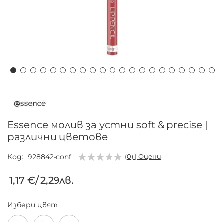
Преминете
към
началото
на
Essence молив за устни soft & precise |
галерия
различни цветове
със
снимки
Код
928842-conf
(0) | Оцени
1,17 €
/
2,29лв.
Избери
цвят