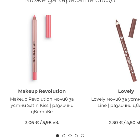
Makeup Revolution
Lovely
Makeup Revolution молив за
Lovely молив за устн
устни Satin Kiss | различни
Line | различни ц
цветове
3,06 €
/
5,98 лв.
2,30 €
/
4,50 л