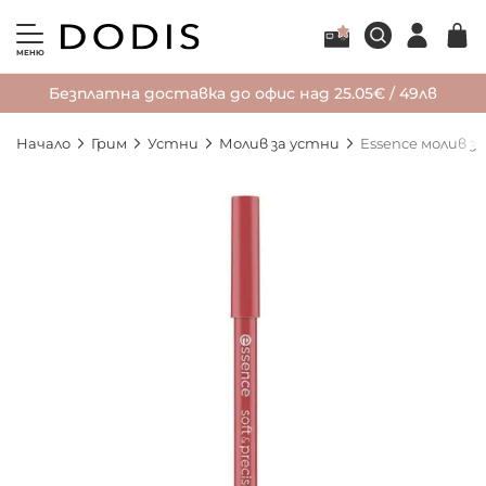
МЕНЮ
Безплатна доставка до офис над 25.05€ / 49лв
Начало
Грим
Устни
Молив за устни
Essence молив за
Преминете
към
края
на
галерията
на
изображенията