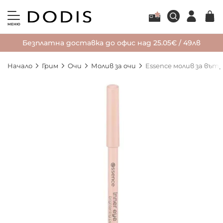
МЕНЮ
Безплатна доставка до офис над 25.05€ / 49лв
Начало
Грим
Очи
Молив за очи
Essence молив за въ
Преминете
към
края
на
галерията
на
изображенията