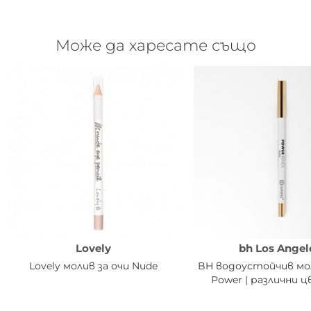
Може да харесате също
Lovely
bh Los Angel
Lovely молив за очи Nude
BH водоустойчив мол
Power | различни 