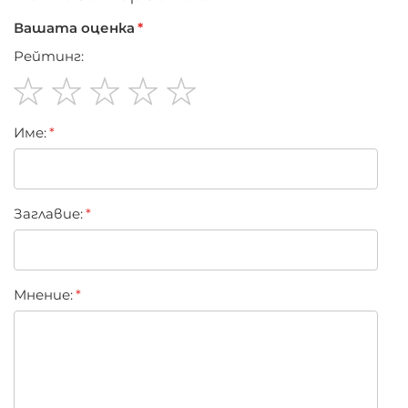
Вашата оценка
Рейтинг:
1
2
3
4
5
Име:
star
stars
stars
stars
stars
Заглавиe:
Мнение: