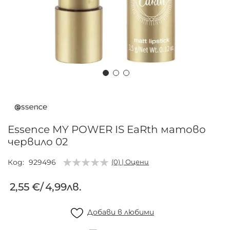
Преминете
към
началото
на
Essence MY POWER IS EaRth матово
галерия
червило 02
със
снимки
Код
929496
(0) | Оцени
2,55 €
/
4,99лв.
Добави в любими