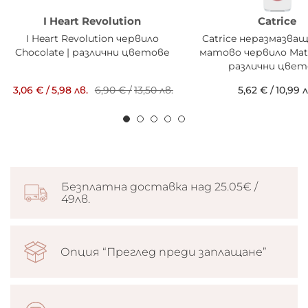
I Heart Revolution
Catrice
I Heart Revolution червило
Catrice неразмазва
Chocolate | различни цветове
матово червило Matt 
различни цвет
3,06 €
/
5,98 лв.
6,90 €
/
13,50 лв.
5,62 €
/
10,99 л
Безплатна доставка над 25.05€ /
49лв.
Опция “Преглед преди заплащане”