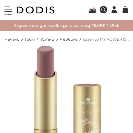
МЕНЮ
Безплатна доставка до офис над 25.05€ / 49лв
Начало
Грим
Устни
Червило
Essence MY POWER IS Ea
Преминете
към
края
на
галерията
на
изображенията