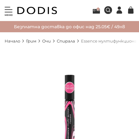
МЕНЮ
Безплатна доставка до офис над 25.05€ / 49лв
Начало
Грим
Очи
Спирала
Essence мултифункционалн
Преминете
към
края
на
галерията
на
изображенията