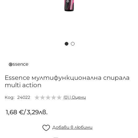
Преминете
към
началото
на
Essence мултифункционална спирала
галерия
multi action
със
снимки
Код
24022
(0) | Оцени
1,68 €
/
3,29лв.
Добави в любими