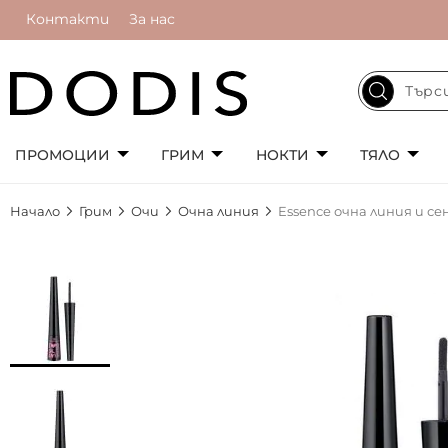
Контакти
За нас
ПРОМОЦИИ
ГРИМ
НОКТИ
ТЯЛО
Начало
Грим
Очи
Очна линия
Essence очна линия и сен
Преминете
към
края
на
галерията
на
изображенията