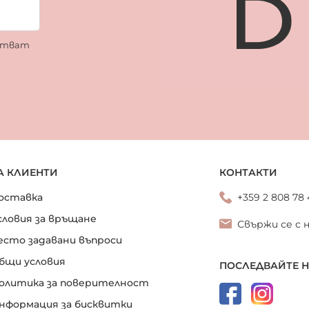
ботват
А КЛИЕНТИ
КОНТАКТИ
оставка
+359 2 808 78
словия за връщане
Свържи се с 
есто задавани въпроси
бщи условия
ПОСЛЕДВАЙТЕ 
олитика за поверителност
нформация за бисквитки