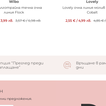
Wibo
Lovely
ълготрайна течна очна
Lovely очна линия моли
линия Flock
Cobalt
3,99 лв.
3,57 €
/
6,98 лв.
2,55 €
/
4,99 лв.
4,85 €
/
пция “Преглед преди
Връщане в рам
аплащане”
дни
н
ални предложения.