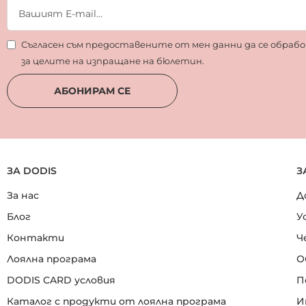
Съгласен съм предоставените от мен данни да се обра
за целите на изпращане на бюлетин.
АБОНИРАМ СЕ
ЗА DODIS
З
За нас
Д
Блог
У
Контакти
Ч
Лоялна програма
О
DODIS CARD условия
П
Каталог с продукти от лоялна програма
И