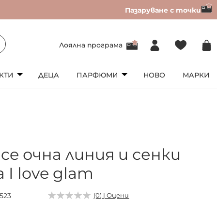
Пазаруване с точки
Лоялна програма
КТИ
ДЕЦА
ПАРФЮМИ
НОВО
МАРКИ
ce очна линия и сенки
 I love glam
1523
(0) | Оцени