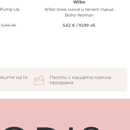
Wibo
в Pump Up
Wibo очна линия и печат сърце
Boho Woman
9,49 лв.
5,62 €
/
10,99 лв.
ките на 14
Пести с нашата лоялна
програма