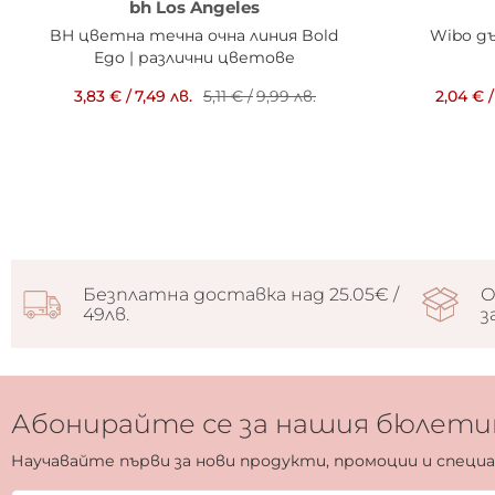
bh Los Angeles
BH цветна течна очна линия Bold
Wibo д
Ego | различни цветове
3,83 €
/
7,49 лв.
5,11 €
/
9,99 лв.
2,04 €
/
Безплатна доставка над 25.05€ /
О
49лв.
з
Абонирайте се за нашия бюлети
Научавайте първи за нови продукти, промоции и специ