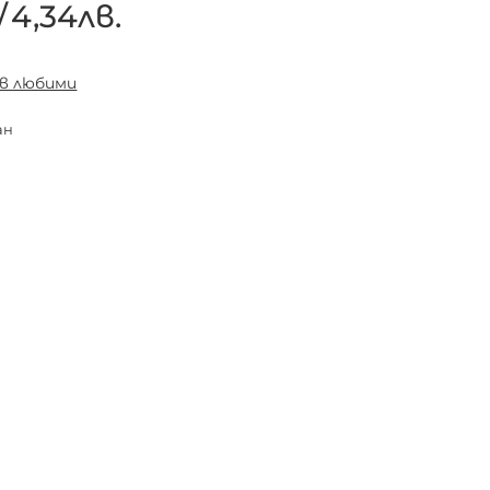
/
4,34лв.
 в любими
ан