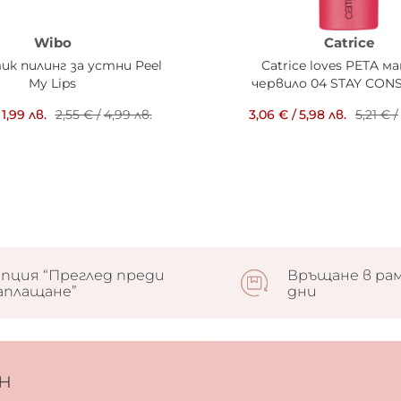
Wibo
Catrice
ик пилинг за устни Peel
Catrice loves PETA 
My Lips
червило 04 STAY CON
1,99 лв.
2,55 €
/
4,99 лв.
3,06 €
/
5,98 лв.
5,21 €
/
пция “Преглед преди
Връщане в рам
аплащане”
дни
н