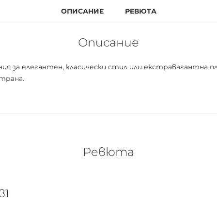
ОПИСАНИЕ
РЕВЮТА
Описание
линия за елегантен, класически стил или екстравагантна 
трана.
Ревюта
в1