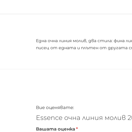
Една очна линия молив, два стила: фина 
писец от едната и плътен от другата с
Вие оценявате:
Essence очна линия молив 2
Вашата оценка