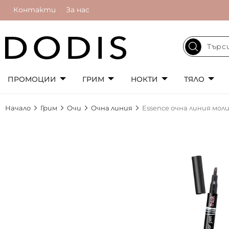
Контакти
За нас
ПРОМОЦИИ
ГРИМ
НОКТИ
ТЯЛО
Начало
Грим
Очи
Очна линия
Essence очна линия моли
Преминете
към
края
на
галерията
на
изображенията