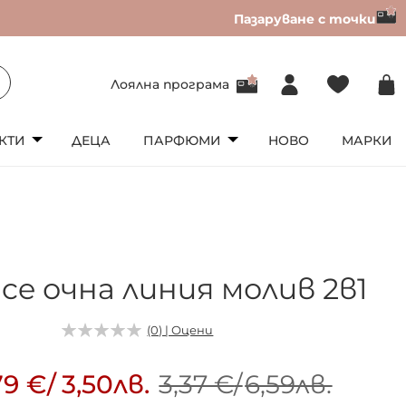
Пазаруване с точки
Лоялна програма
КТИ
ДЕЦА
ПАРФЮМИ
НОВО
МАРКИ
ce очна линия молив 2в1
(0) | Оцени
79 €
/
3,50лв.
3,37 €
/
6,59лв.