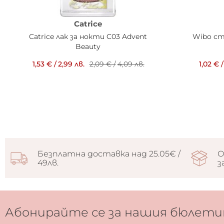
Catrice
Catrice лак за нокти C03 Advent
Wibo ст
Beauty
1,53 €
/
2,99 лв.
2,09 €
/
4,09 лв.
1,02 €
/
Безплатна доставка над 25.05€ /
О
49лв.
з
Абонирайте се за нашия бюлети