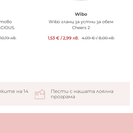
Wibo
матово
Wibo гланц за устни за обем
SCIOUS.
Cheers 2
10,19 лв.
1,53 €
/
2,99 лв.
4,09 €
/
8,00 лв.
ките на 14
Пести с нашата лоялна
програма