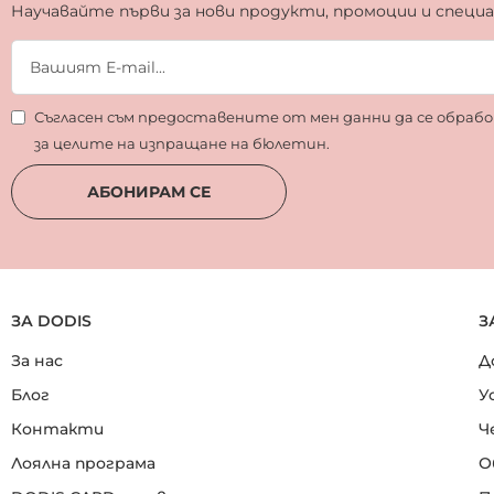
Научавайте първи за нови продукти, промоции и специ
Съгласен съм предоставените от мен данни да се обра
за целите на изпращане на бюлетин.
АБОНИРАМ СЕ
ЗА DODIS
З
За нас
Д
Блог
У
Контакти
Ч
Лоялна програма
О