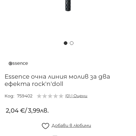
Преминете
към
началото
на
Essence очна линия молив за два
галерия
ефекта rock'n'doll
със
снимки
Код
759402
(0) | Оцени
2,04 €
/
3,99лв.
Добави в любими