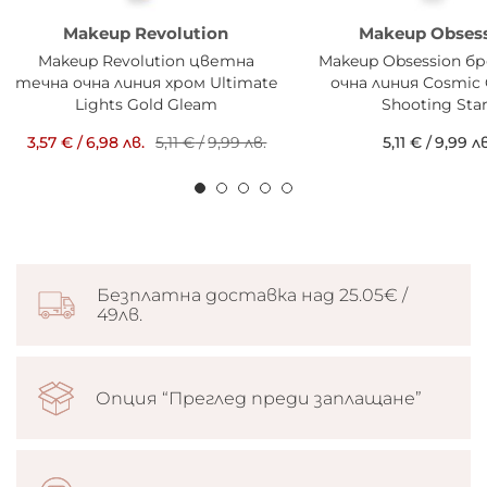
Makeup Revolution
Makeup Obses
Makeup Revolution цветна
Makeup Obsession б
течна очна линия хром Ultimate
очна линия Cosmic 
Lights Gold Gleam
Shooting Sta
3,57 €
/
6,98 лв.
5,11 €
/
9,99 лв.
5,11 €
/
9,99 лв
Безплатна доставка над 25.05€ /
49лв.
Опция “Преглед преди заплащане”