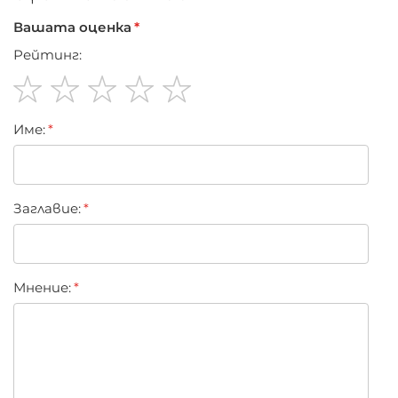
Вашата оценка
Рейтинг:
1
2
3
4
5
Име:
star
stars
stars
stars
stars
Заглавиe:
Мнение: