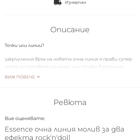
Изчерпан
Описание
Точки или линии?
закръгления връх на новата очна линия я прави супер
лесна за създаване на линии или точки, в различни
стилове.
ВИЖ ПОВЕЧЕ
Ревюта
Вие оценявате:
Essence очна линия молив за два
ефекта rock'n'doll