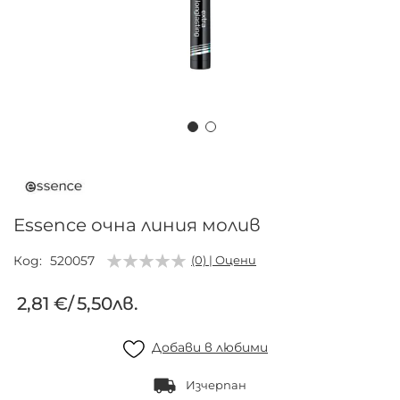
Преминете
към
началото
на
Essence очна линия молив
галерия
със
Код
520057
(0) | Оцени
снимки
2,81 €
/
5,50лв.
Добави в любими
Изчерпан