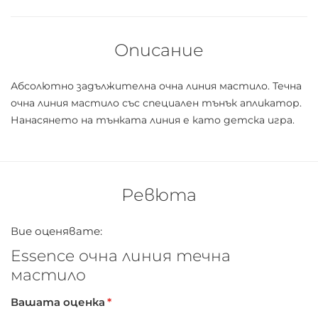
Описание
Абсолютно задължителна очна линия мастило. Течна
очна линия мастило със специален тънък апликатор.
Нанасянето на тънката линия е като детска игра.
Ревюта
Вие оценявате:
Essence очна линия течна
мастило
Вашата оценка