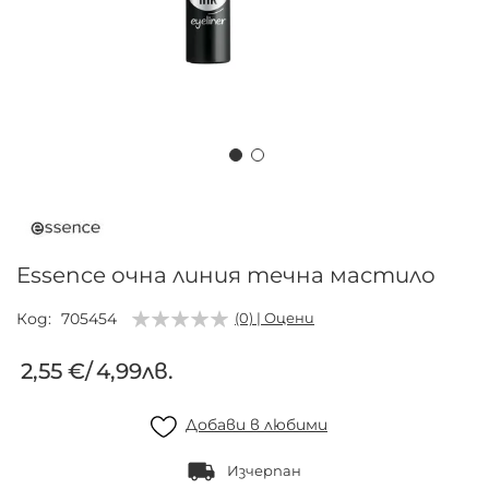
Преминете
към
началото
на
Essence очна линия течна мастило
галерия
със
Код
705454
(0) | Оцени
снимки
2,55 €
/
4,99лв.
Добави в любими
Изчерпан