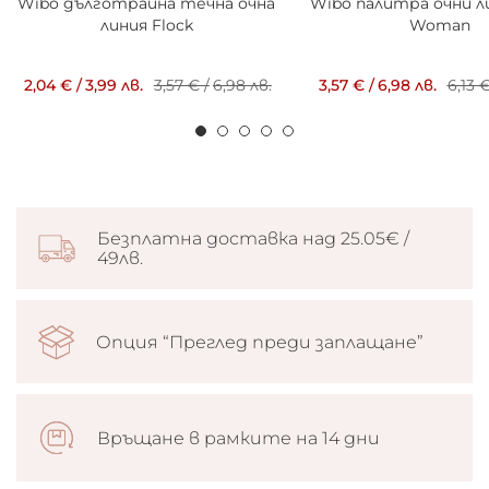
Wibo дълготрайна течна очна
Wibo палитра очни л
линия Flock
Woman
2,04 €
/
3,99 лв.
3,57 €
/
6,98 лв.
3,57 €
/
6,98 лв.
6,13 
Безплатна доставка над 25.05€ /
49лв.
Опция “Преглед преди заплащане”
Връщане в рамките на 14 дни