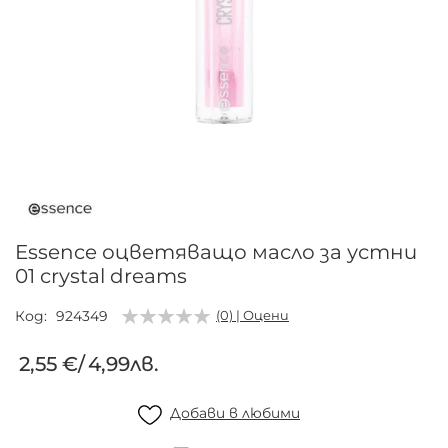
Преминете
към
началото
на
галерия
Essence оцветяващо масло за устни
със
01 crystal dreams
снимки
Код
924349
(0) | Оцени
2,55 €
/
4,99лв.
Добави в любими