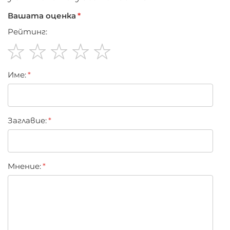
Вашата оценка
Рейтинг:
1
2
3
4
5
Име:
star
stars
stars
stars
stars
Заглавиe:
Мнение: