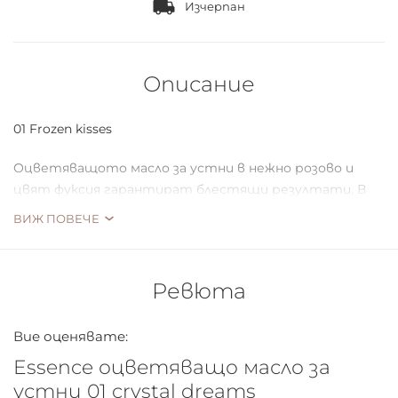
Изчерпан
Описание
01 Frozen kisses
Оцветяващото масло за устни в нежно розово и
цвят фуксия гарантират блестящи резултати. В
допълнение към красивия цвят, маслото подхранва
ВИЖ ПОВЕЧЕ
устните по време на студените, зимни месеци.
Освен това, то се предлага в красива опаковка, с
формата на кристал, която трудно можеш да
Ревюта
подминеш!
Вие оценявате:
Essence оцветяващо масло за
устни 01 crystal dreams