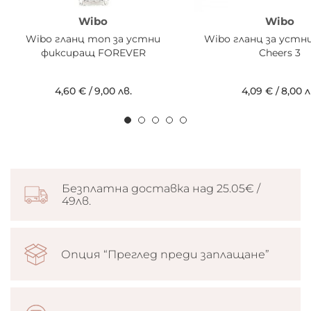
Wibo
Wibo
Wibo гланц топ за устни
Wibo гланц за устни
фиксиращ FOREVER
Cheers 3
4,60 €
/
9,00 лв.
4,09 €
/
8,00 л
Безплатна доставка над 25.05€ /
49лв.
Опция “Преглед преди заплащане”