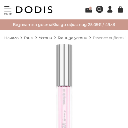
МЕНЮ
Безплатна доставка до офис над 25.05€ / 49лв
Начало
Грим
Устни
Гланц за устни
Essence оцветява
Преминете
към
края
на
галерията
на
изображенията