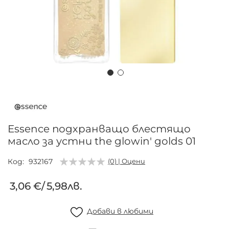
Преминете
към
началото
на
Essence подхранващо блестящо
галерия
масло за устни the glowin' golds 01
със
снимки
Код
932167
(0) | Оцени
3,06 €
/
5,98лв.
Добави в любими