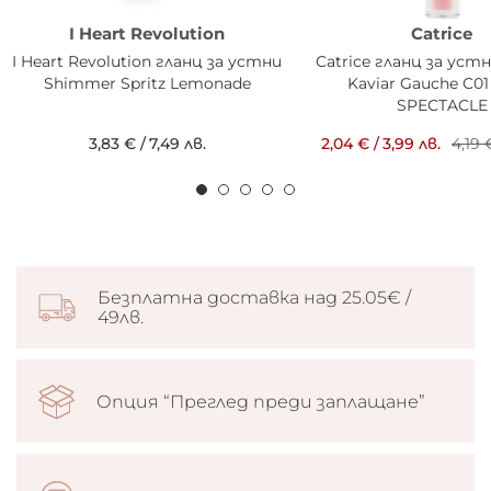
I Heart Revolution
Catrice
I Heart Revolution гланц за устни
Catrice гланц за уст
Shimmer Spritz Lemonade
Kaviar Gauche C0
SPECTACLE
3,83 €
/
7,49 лв.
2,04 €
/
3,99 лв.
4,19 
Безплатна доставка над 25.05€ /
49лв.
Опция “Преглед преди заплащане”