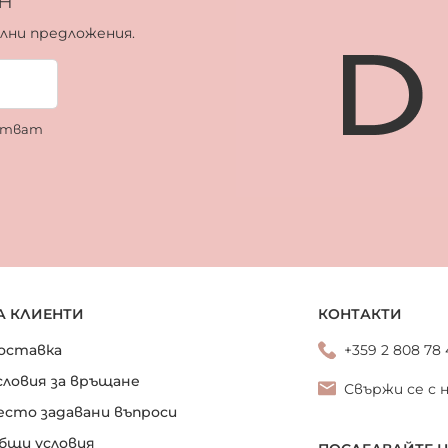
ални предложения.
ботват
А КЛИЕНТИ
КОНТАКТИ
оставка
+359 2 808 78
словия за връщане
Свържи се с 
есто задавани въпроси
бщи условия