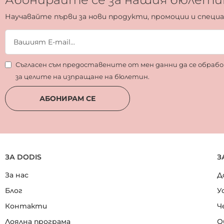
Научавайте първи за нови продукти, промоции и специ
Съгласен съм предоставените от мен данни да се обра
за целите на изпращане на бюлетин.
АБОНИРАМ СЕ
ЗА DODIS
З
За нас
Д
Блог
У
Контакти
Ч
Лоялна програма
О