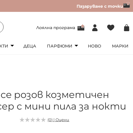
Пазаруване с точки
Лоялна програма
КТИ
ДЕЦА
ПАРФЮМИ
НОВО
МАРКИ
nce розов козметичен
сер с мини пила за нокти
(0) | Оцени