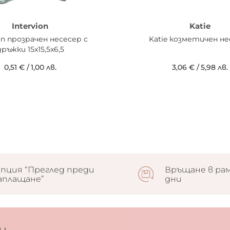
Intervion
Katie
ion прозрачен несесер с
Katie козметичен не
ръжки 15x15,5x6,5
0,51 €
/
1,00 лв.
3,06 €
/
5,98 лв.
пция “Преглед преди
Връщане в рам
аплащане”
дни
н