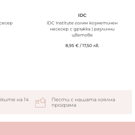
IDC
сесер
IDC Institute голям козметичен
несесер с дръжка | различни
цветове
8,95 €
/
17,50 лв.
ките на 14
Пести с нашата лоялна
програма