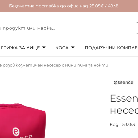
Безплатна доставка до офис над 25.05€ / 49лв.
ГРИЖА ЗА ЛИЦЕ
КОСА
ПОДАРЪЧНИ КОМПЛЕ
e розов козметичен несесер с мини пила за нокти
Esse
несе
Код
53363