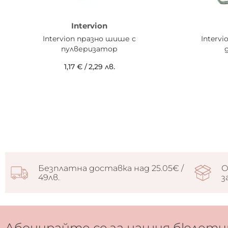
Intervion
Intervion празно шише с
Interv
пулверизатор
д
1,17 €
/
2,29 лв.
Безплатна доставка над 25.05€ /
О
49лв.
з
Абонирайте се за нашия бюлети