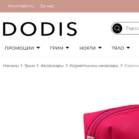
Контакти
За нас
ПРОМОЦИИ
ГРИМ
НОКТИ
ТЯЛО
Начало
Грим
Аксесоари
Козметични несесери
Essenc
Преминете
към
края
на
галерията
на
изображенията