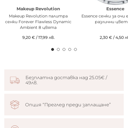
Makeup Revolution
Essence
Makeup Revolution палитра
Essence сенки за очи 
сенки Forever Flawless Dynamic
различни цвет
Ambient 8 цвята
9,20 €
/
17,99 лв.
2,30 €
/
4,50 л
Безплатна доставка над 25.05€ /
49лв.
Опция “Преглед преди заплащане”