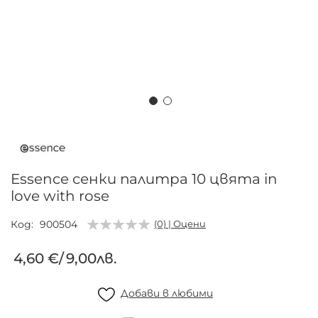
Преминете
към
началото
на
Essence сенки палитра 10 цвята in
галерия
love with rose
със
снимки
Код
900504
(0) | Оцени
4,60 €
/
9,00лв.
Добави в любими