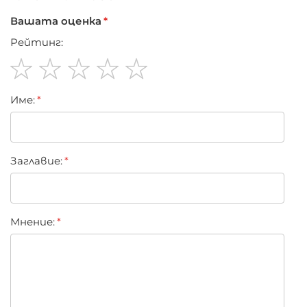
Вашата оценка
Рейтинг:
1
2
3
4
5
Име:
star
stars
stars
stars
stars
Заглавиe:
Мнение: