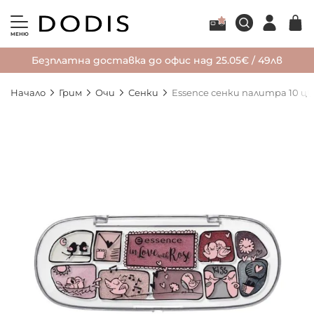
МЕНЮ
Безплатна доставка до офис над 25.05€ / 49лв
Начало
Грим
Очи
Сенки
Essence сенки палитра 10 цвя
Преминете
към
края
на
галерията
на
изображенията