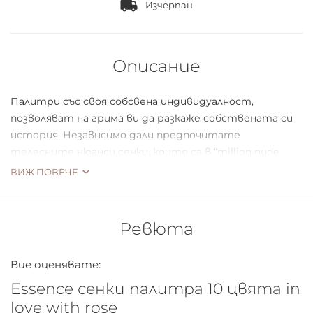
Изчерпан
Описание
Палитри със своя собсвена индивидуалност,
позволяват на грима ви да разкаже собствената си
история. Независимо дали предпочитате
телесните нюанси сенки, които са в “million nude
faces” или нежни наситени розови като в “in love with
ВИЖ ПОВЕЧЕ
rose” – двете палитри предлагат десет силно
пигментирани, дълготрайни сенки за очи с матови и
металически ефекти.
Ревюта
Вие оценявате:
Essence сенки палитра 10 цвята in
love with rose