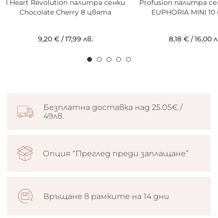
I Heart Revolution палитра сенки
Profusion палитра се
Chocolate Cherry 8 цвята
EUPHORIA MINI 10
9,20 €
/
17,99 лв.
8,18 €
/
16,00 л
Безплатна доставка над 25.05€ /
49лв.
Опция “Преглед преди заплащане”
Връщане в рамките на 14 дни