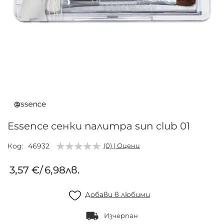
Преминете
към
началото
на
галерия
Essence сенки палитра sun club 01
със
снимки
Код
46932
(0) | Оцени
3,57 €
/
6,98лв.
Добави в любими
Изчерпан