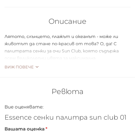
Описание
Лятото, слънцето, плажът и океанът - може ли
животът да стане по-красив от това? О, да! С
палитрата сенки за очи Sun Club, която съдържа
осем великолепни цвята за максимална
привлекателност. Благодарение на практичния мини
ВИЖ ПОВЕЧЕ
формат, тя е верен спътник, когато си на път!
Ревюта
Вие оценявате:
Essence сенки палитра sun club 01
Вашата оценка