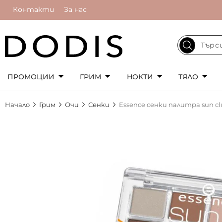
Контакти
За нас
ПРОМОЦИИ
ГРИМ
НОКТИ
ТЯЛО
Начало
Грим
Очи
Сенки
Essence сенки палитра sun cl
Преминете
към
края
на
галерията
на
изображенията