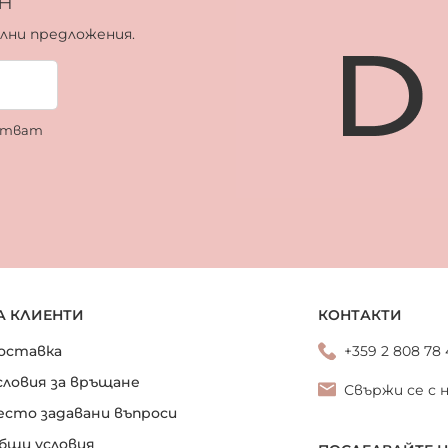
н
ални предложения.
ботват
А КЛИЕНТИ
КОНТАКТИ
оставка
+359 2 808 78
словия за връщане
Свържи се с 
есто задавани въпроси
бщи условия