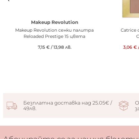
Makeup Revolution
Makeup Revolution сенки палитра
Catrice
Reloaded Prestige 15 цвята
C
7,15 €
/
13,98 лв.
3,06 €
Безплатна доставка над 25.05€ /
О
49лв.
з