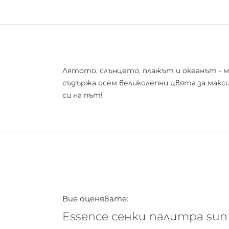
Лятото, слънцето, плажът и океанът - мо
съдържа осем великолепни цвята за макс
си на път!
Вие оценявате:
Essence сенки палитра sun 