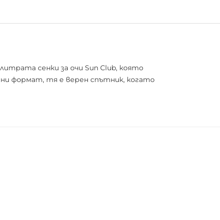
литрата сенки за очи Sun Club, която
ини формат, тя е верен спътник, когато