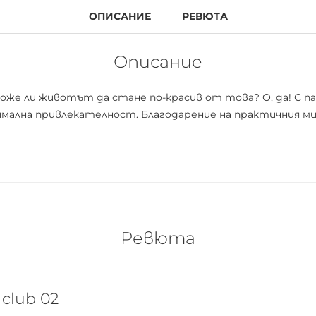
ОПИСАНИЕ
РЕВЮТА
Описание
же ли животът да стане по-красив от това? О, да! С па
имална привлекателност. Благодарение на практичния м
Ревюта
club 02