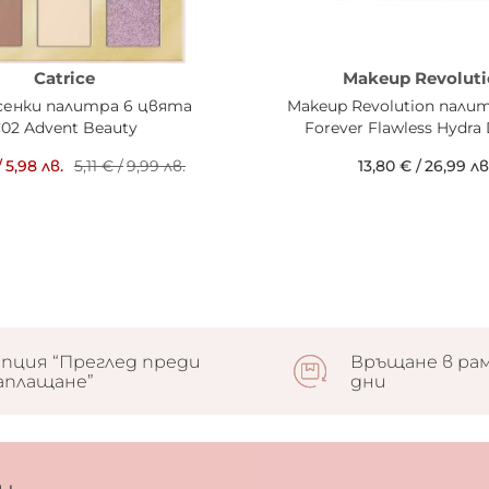
Catrice
Makeup Revoluti
 сенки палитра 6 цвята
Makeup Revolution пали
02 Advent Beauty
Forever Flawless Hydra
/
5,98 лв.
5,11 €
/
9,99 лв.
13,80 €
/
26,99 лв
пция “Преглед преди
Връщане в рам
аплащане”
дни