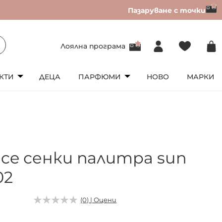
Пазаруване с точки
Лоялна програма
КТИ
ДЕЦА
ПАРФЮМИ
НОВО
МАРКИ
nce сенки палитра sun
02
(0) | Оцени