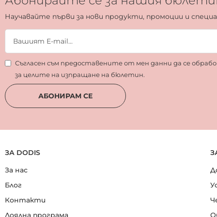
Абонирайте се за нашия бюлети
Научавайте първи за нови продукти, промоции и специ
Съгласен съм предоставените от мен данни да се обра
за целите на изпращане на бюлетин.
АБОНИРАМ СЕ
ЗА DODIS
З
За нас
Д
Блог
У
Контакти
Ч
Лоялна програма
О