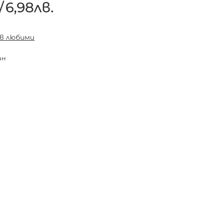
/
6,98лв.
 в любими
ан