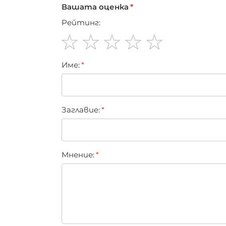
Вашата оценка
Рейтинг:
1
2
3
4
5
Име:
star
stars
stars
stars
stars
Заглавиe:
Мнение: