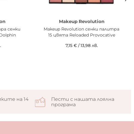
on
Makeup Revolution
тра сенки
Makeup Revolution сенки палитра
 Dolphin
15 цвята Reloaded Provocative
.
7,15 €
/
13,98 лв.
ките на 14
Пести с нашата лоялна
програма