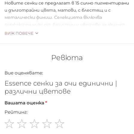
Новите сенки се предлагат в 15 силно пигментирани
и дълготрайни цвята, матови, с блестящ и с
металически финиш. Селекцията включва
перфектен микс от базистни и цветове за акцент,
които те приканват да бъдеш креативна и да
ВИЖ ПОВЕЧЕ
опиташ нови съчетания. Сенките могат да се
използват индивидуално или в комбинация.
Ревюта
Вие оценявате:
Essence сенки за очи единични |
различни цветове
Вашата оценка
Рейтинг:
1
2
3
4
5