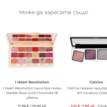
Може да харесате също
I Heart Revolution
Catrice
I Heart Revolution палитра сенки
Catrice празна палитр
Marble Rose Gold Chocolate 18
Art Couleurs Coll
цвята
12,78 €
/
25,00 лв.
1,02 €
/
1,99 лв.
2,91 €