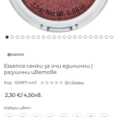
Преминете
към
началото
на
Essence сенки за очи единични |
галерия
различни цветове
със
снимки
Код
920871-conf
(0) | Оцени
2,30 €
/
4,50лв.
Избери
цвят