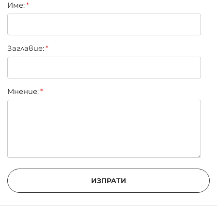
Име:
star
stars
stars
stars
stars
Заглавиe:
Мнение:
ИЗПРАТИ