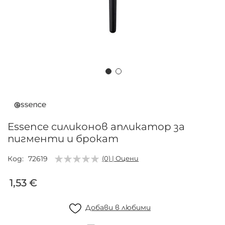
Преминете
към
началото
на
Essence силиконов апликатор за
галерия
пигменти и брокат
със
снимки
Код
72619
(0) | Оцени
1,53 €
Добави в любими