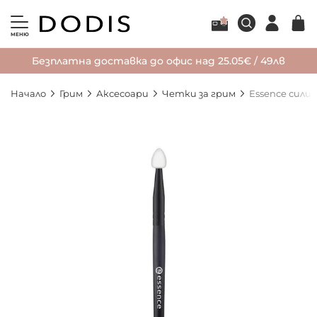
МЕНЮ
Безплатна доставка до офис над 25.05€ / 49лв
Начало
Грим
Аксесоари
Четки за грим
Essence сили
Преминете
към
края
на
галерията
на
изображенията