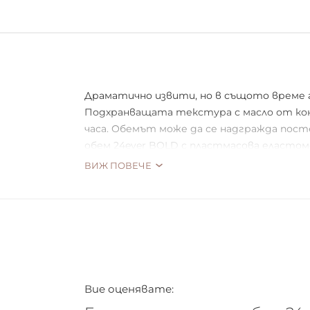
Драматично извити, но в същото време гл
Подхранващата текстура с масло от коно
часа. Обемът може да се надгражда посте
обем 24ever BOLD с пластмасова еластоме
подчертан обем - Изборът е твой!
ВИЖ ПОВЕЧЕ
Вие оценявате: