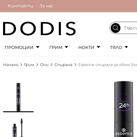
Контакти
За нас
ПРОМОЦИИ
ГРИМ
НОКТИ
ТЯЛО
Начало
Грим
Очи
Спирала
Essence спирала за обем 2
Преминете
към
края
на
галерията
на
изображенията