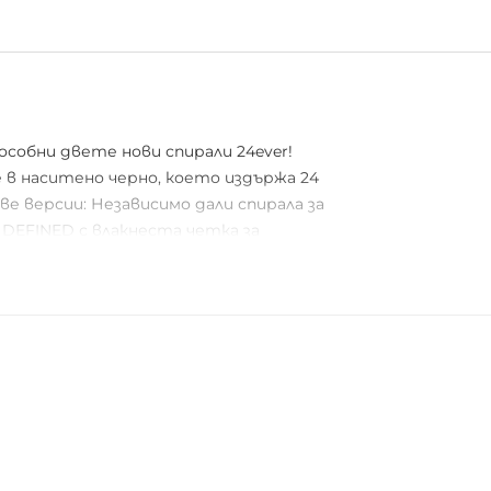
особни двете нови спирали 24ever!
 в наситено черно, което издържа 24
е версии: Независимо дали спирала за
 DEFINED с влакнеста четка за