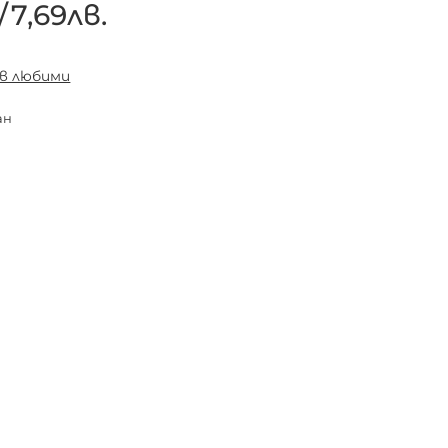
/
7,69лв.
 в любими
ан