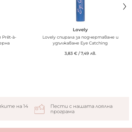
Lovely
 Prêt-à-
Lovely спирала за подчертаване и
ерна
удължаване Eye Catching
3,83 €
/
7,49 лв.
ките на 14
Пести с нашата лоялна
програма