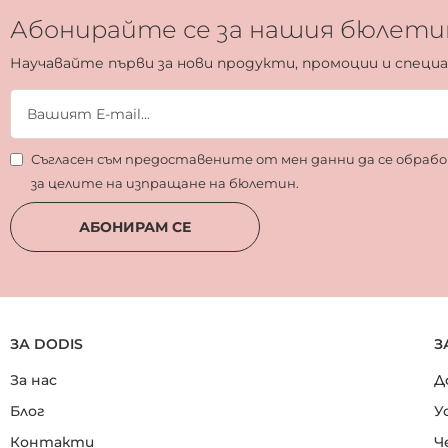
Абонирайте се за нашия бюлети
Научавайте първи за нови продукти, промоции и специ
Съгласен съм предоставените от мен данни да се обра
за целите на изпращане на бюлетин.
АБОНИРАМ СЕ
ЗА DODIS
З
За нас
Д
Блог
У
Контакти
Ч