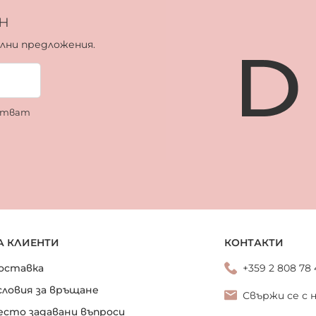
н
ални предложения.
ботват
А КЛИЕНТИ
КОНТАКТИ
оставка
+359 2 808 78
словия за връщане
Свържи се с 
есто задавани въпроси