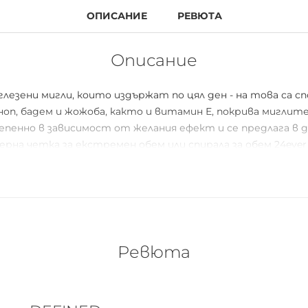
ОПИСАНИЕ
РЕВЮТА
Описание
езени мигли, които издържат по цял ден - на това са сп
п, бадем и жожоба, както и витамин Е, покрива миглите
пенно в зависимост от желания ефект и се предлага в дв
рна четка за екстремен обем или спирала за обем 24ever
Ревюта