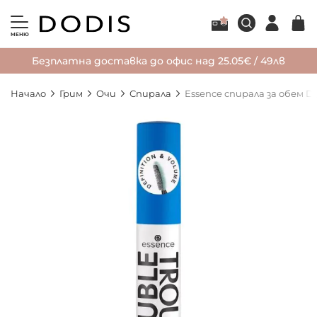
МЕНЮ
Безплатна доставка до офис над 25.05€ / 49лв
Начало
Грим
Очи
Спирала
Essence спирала за обем
Преминете
към
края
на
галерията
на
изображенията