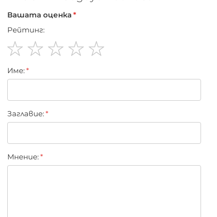
Вашата оценка
Рейтинг:
1
2
3
4
5
Име:
star
stars
stars
stars
stars
Заглавиe:
Мнение: