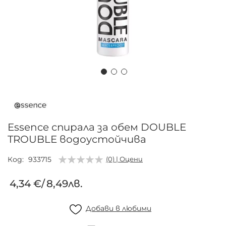
Преминете
към
началото
на
Essence спирала за обем DOUBLE
галерия
TROUBLE водоустойчива
със
снимки
Код
933715
(0) | Оцени
4,34 €
/
8,49лв.
Добави в любими