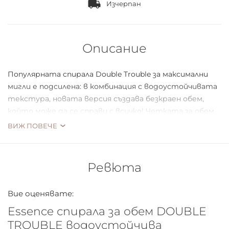
Изчерпан
Описание
Популярната спирала Double Trouble за максимални
мигли е подсилена: в комбинация с водоустойчивата
текстура, новата версия създава безкраен обем,
който може да се справи с всичко! Четката за обем
абсорбира много продукт, за да достигне до всяка
ВИЖ ПОВЕЧЕ
отделна мигла.
Водоустойчива спирала за безкраен обем
Ревюта
Пластмасова четка за обем
Дълготраен, драматичен вид
Вие оценявате:
Essence спирала за обем DOUBLE
TROUBLE водоустойчива