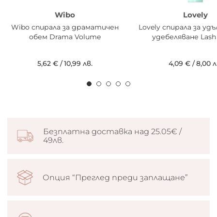
Wibo
Lovely
Wibo спирала за драматичен
Lovely спирала за уд
обем Drama Volume
удебеляване Lash
5,62 €
/
10,99 лв.
4,09 €
/
8,00 л
Безплатна доставка над 25.05€ /
49лв.
Опция “Преглед преди заплащане”