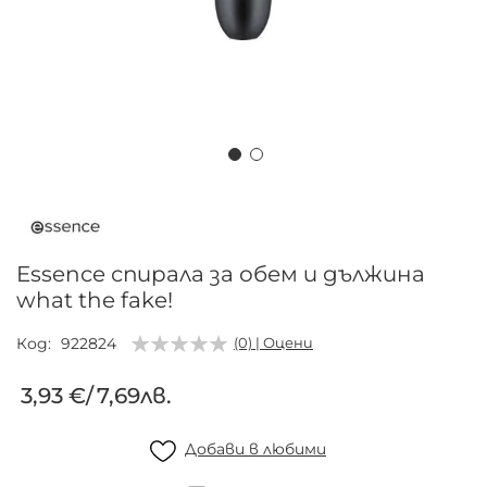
Преминете
към
началото
на
Essence спирала за обем и дължина
галерия
what the fake!
със
снимки
Код
922824
(0) | Оцени
3,93 €
/
7,69лв.
Добави в любими