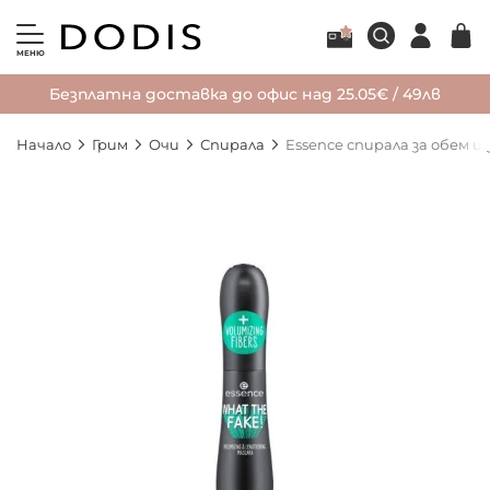
МЕНЮ
Безплатна доставка до офис над 25.05€ / 49лв
Начало
Грим
Очи
Спирала
Essence спирала за обем и 
Преминете
към
края
на
галерията
на
изображенията