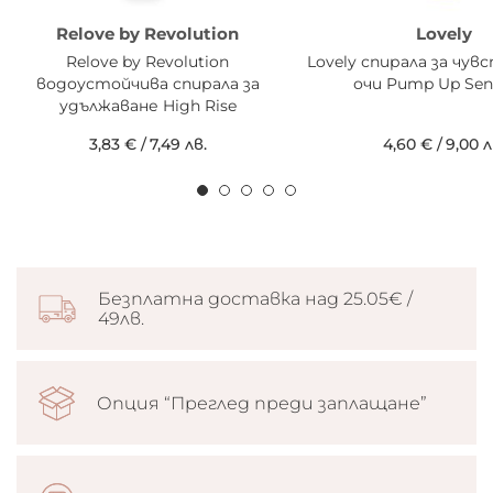
Relove by Revolution
Lovely
Relove by Revolution
Lovely спирала за чу
водоустойчива спирала за
очи Pump Up Sens
удължаване High Rise
3,83 €
/
7,49 лв.
4,60 €
/
9,00 л
Безплатна доставка над 25.05€ /
49лв.
Опция “Преглед преди заплащане”