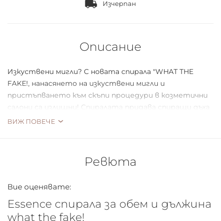
Изчерпан
Описание
Изкуствени мигли? С новата спирала "WHAT THE
FAKE!, нанасянето на изкуствени мигли и
пристъпването към скъпи процедури в козметични
салони са излишни! Спиралата придава спиращи дъха
обем и дължина, благодарение на найлоновите фибри
ВИЖ ПОВЕЧЕ
на четката. А бадемовата й, ергономична форма
позволява разресването на всички мигли само с две
нанасяния.
Ревюта
Вие оценявате:
Essence спирала за обем и дължина
what the fake!