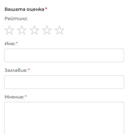
Вашата оценка
Рейтинг:
1
2
3
4
5
Име:
star
stars
stars
stars
stars
Заглавиe:
Мнение: