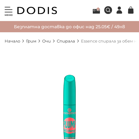
МЕНЮ
Безплатна доставка до офис над 25.05€ / 49лв
Начало
Грим
Очи
Спирала
Essence спирала за обем 
Преминете
към
края
на
галерията
на
изображенията