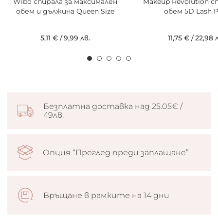
Wibo спирала за максимален
Makeup Revolution с
обем и дължина Queen Size
обем 5D Lash 
5,11 €
/
9,99 лв.
11,75 €
/
22,98 
Безплатна доставка над 25.05€ /
49лв.
Опция “Преглед преди заплащане”
Връщане в рамките на 14 дни