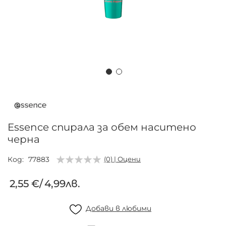
Преминете
към
началото
на
Essence спирала за обем наситено
галерия
черна
със
снимки
Код
77883
(0) | Оцени
2,55 €
/
4,99лв.
Добави в любими