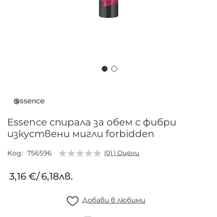
Преминете
към
началото
на
Essence спирала за обем с фибри
галерия
изкуствени мигли forbidden
със
снимки
Код
756596
(0) | Оцени
3,16 €
/
6,18лв.
Добави в любими