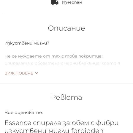
Изчерпан
Описание
Изкуствени мигли?
Не се нуждаете от тях с това покритие!
Спиралата е обогатена с черни влакънца, което я
прави подходяща за покритие на всяка една спирала.
ВИЖ ПОВЕЧЕ
Хладно комбиниран продукт за интензивни,
драматични и с фалшиви ефект мигли.
Ревюта
Вие оценявате:
Essence спирала за обем с фибри
изкуствени мигли forbidden