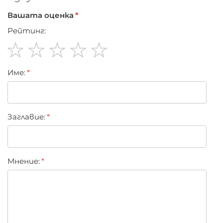
Вашата оценка
Рейтинг:
1
2
3
4
5
Име:
star
stars
stars
stars
stars
Заглавиe:
Мнение: