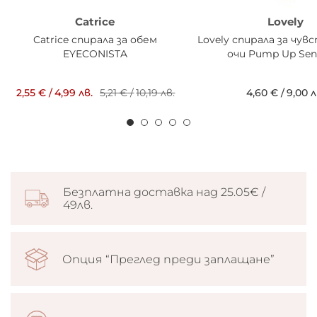
Catrice
Lovely
Catrice спирала за обем
Lovely спирала за чу
EYECONISTA
очи Pump Up Sens
2,55 €
/
4,99 лв.
5,21 €
/
10,19 лв.
4,60 €
/
9,00 л
Безплатна доставка над 25.05€ /
49лв.
Опция “Преглед преди заплащане”