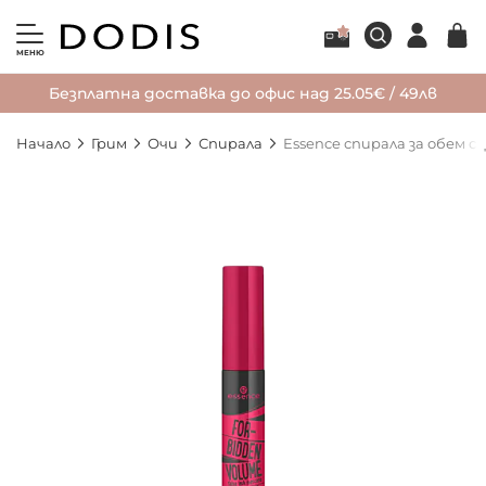
МЕНЮ
Безплатна доставка до офис над 25.05€ / 49лв
Начало
Грим
Очи
Спирала
Essence спирала за обем с
Преминете
към
края
на
галерията
на
изображенията