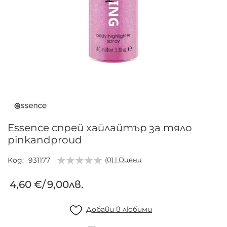
Преминете
към
началото
на
галерия
Essence спрей хайлайтър за тяло
със
pinkandproud
снимки
Код
931177
(0) | Оцени
4,60 €
/
9,00лв.
Добави в любими