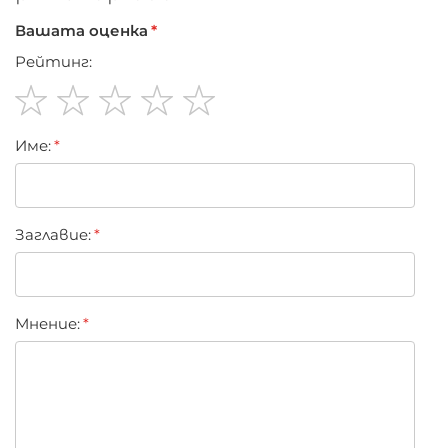
Вашата оценка
Рейтинг:
1
2
3
4
5
Име:
star
stars
stars
stars
stars
Заглавиe:
Мнение: