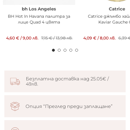
bh Los Angeles
Catrice
BH Hot In Havana палитра за
Catrice джъмбо ха
лице Quad 4 цвята
Kaviar Gauche 
4,60 €
/
9,00 лв.
7,15 €
/
13,98 лв.
4,09 €
/
8,00 лв.
6,39 
Безплатна доставка над 25.05€ /
49лв.
Опция “Преглед преди заплащане”