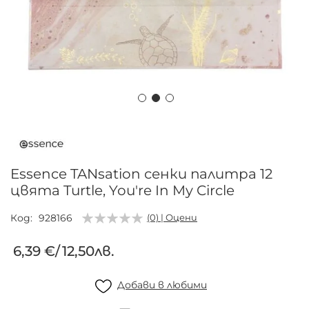
Преминете
към
началото
на
Essence TANsation сенки палитра 12
галерия
цвята Turtle, You're In My Circle
със
снимки
Код
928166
(0) | Оцени
6,39 €
/
12,50лв.
Добави в любими