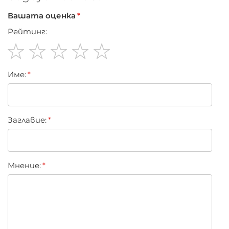
Вашата оценка
Рейтинг:
1
2
3
4
5
Име:
star
stars
stars
stars
stars
Заглавиe:
Мнение: