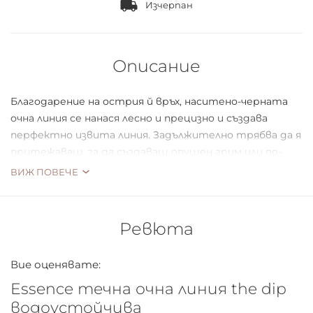
Изчерпан
Описание
Благодарение на острия й връх, наситено-черната
очна линия се нанася лесно и прецизно и създава
перфектно извита линия. Задължително трябва да я
притежаваш, за да създаваш опушен грим или по-
натурални визии. Подходяща е и за по-ексцентрични
ВИЖ ПОВЕЧЕ
извивки.
Ревюта
Вие оценявате:
Essence течна очна линия the dip
водоустойчива