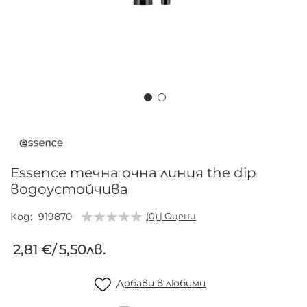
Преминете
към
началото
на
Essence течна очна линия the dip
галерия
водоустойчива
със
снимки
Код
919870
(0) | Оцени
2,81 €
/
5,50лв.
Добави в любими