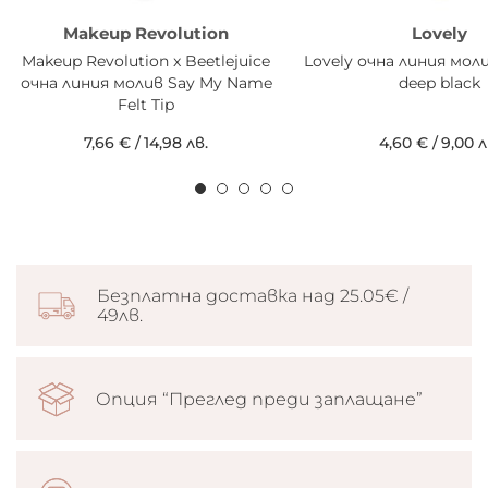
Makeup Revolution
Lovely
Makeup Revolution x Beetlejuice
Lovely очна линия мол
очна линия молив Say My Name
deep black
Felt Tip
7,66 €
/
14,98 лв.
4,60 €
/
9,00 л
Безплатна доставка над 25.05€ /
49лв.
Опция “Преглед преди заплащане”