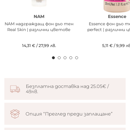
NAM
Essence
NAM надграждащ фон дьо тен
Essence фон дьо те
Real Skin | различни цветове
perfect | различни
14,31 €
/
27,99 лв.
5,11 €
/
9,99 лв
Безплатна доставка над 25.05€ /
49лв.
Опция “Преглед преди заплащане”