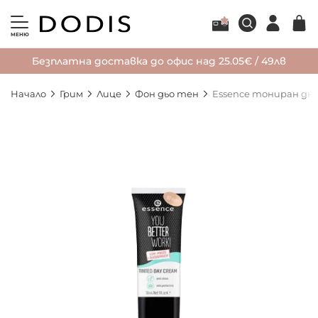
МЕНЮ
Безплатна доставка до офис над 25.05€ / 49лв
Начало
Грим
Лице
Фон дьо тен
Essence тониран днев
Преминете
към
края
на
галерията
на
изображенията