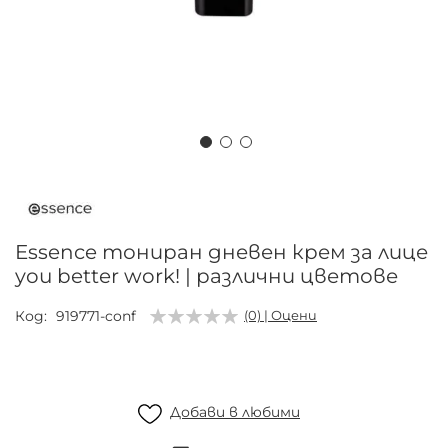
Преминете
към
началото
на
Essence тониран дневен крем за лице
галерия
you better work! | различни цветове
със
снимки
Код
919771-conf
(0) | Оцени
Добави в любими