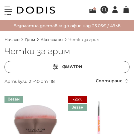
МЕНЮ
Безплатна доставка до офис над 25.05€ / 49лв
Начало
Грим
Аксесоари
Четки за грим
Четки за грим
ФИЛТРИ
Сортиране
Артикули
21
-
40
от
118
веган
-26%
веган