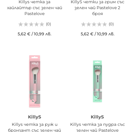
Killys четка за
KillyS четки за грим със
хайлайтър със зелен чай
зелен чай Pastelove 2
Pastelove
броя
(0)
(0)
5,62 €
/
10,99 лв.
5,62 €
/
10,99 лв.
KillyS
KillyS
Killys четка за руж и
Killys четка за пудра със
бронзант със зелен чай
зелен чай Pastelove