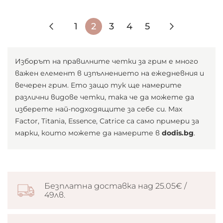
Страница
Страница
Назад
Страница
В
Страница
Страница
Страница
Страниц
Следващ
1
2
3
4
5
момента
четете
Изборът на правилните четки за грим е много
важен елемент в изпълнението на ежедневния и
страница
вечерен грим. Ето защо тук ще намерите
различни видове четки, така че да можете да
изберете най-подходящите за себе си. Max
Factor, Titania, Essence, Catrice са само примери за
марки, които можете да намерите в
dodis.bg
.
Безплатна доставка над 25.05€ /
49лв.