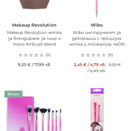
Makeup Revolution
Wibo
Makeup Revolution четка
Wibo инструмент за
за блендиране за лице и
декорации с прецизна
тяло Airbrush blend
четка и точкатор neON
Point
(0)
(0)
9,20 €
/
17,99 лв.
2,45 €
/
4,79 лв.
3,32 €
/
6,49 лв.
веган