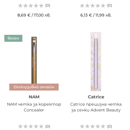
Tanning Brush
(0)
(0)
8,69 €
/
17,00 лв.
6,13 €
/
11,99 лв.
веган
Ексклузивно онлайн
NAM
Catrice
NAM четка за коректор
Catrice прецизна четка
Concealer
за сенки Advent Beauty
(0)
(0)