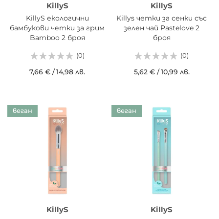
KillyS
KillyS
KillyS екологични
Killys четки за сенки със
бамбукови четки за грим
зелен чай Pastelove 2
Bamboo 2 броя
броя
(0)
(0)
7,66 €
/
14,98 лв.
5,62 €
/
10,99 лв.
веган
веган
KillyS
KillyS