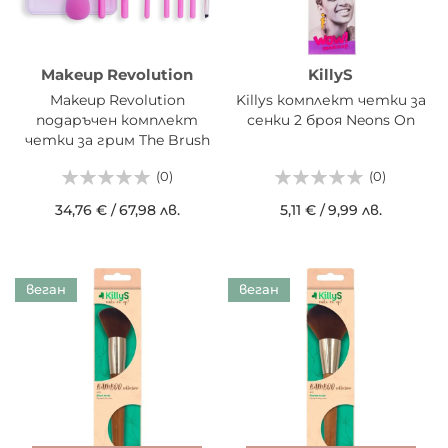
Makeup Revolution
KillyS
Makeup Revolution
Killys комплект четки за
подаръчен комплект
сенки 2 броя Neons On
четки за грим The Brush
Edit 9 части
(0)
(0)
34,76 €
/
67,98 лв.
5,11 €
/
9,99 лв.
веган
веган