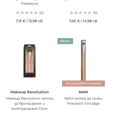
Pastelove
(0)
(0)
7,15 €
/
13,98 лв.
7,66 €
/
14,98 лв.
веган
Ексклузивно онлайн
Makeup Revolution
NAM
Makeup Revolution четка
NAM четка за сенки
за бронзиране и
Precision Smudge
контуриране Glow