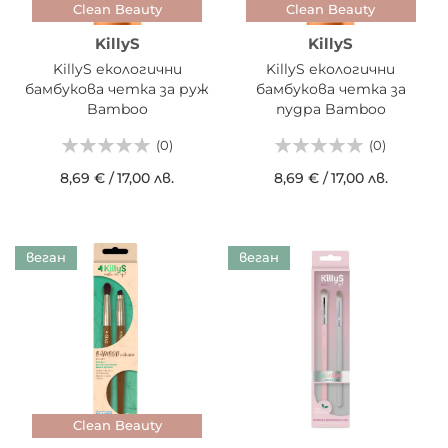
Clean Beauty
Clean Beauty
KillyS
KillyS
KillyS екологични
KillyS екологични
бамбукова четка за руж
бамбукова четка за
Bamboo
пудра Bamboo
(0)
(0)
8,69 €
/
17,00 лв.
8,69 €
/
17,00 лв.
веган
веган
Clean Beauty