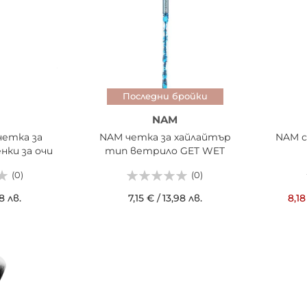
Последни бройки
NAM
четка за
NAM четка за хайлайтър
NAM с
нки за очи
тип ветрило GET WET
(0)
(0)
8 лв.
7,15 €
/
13,98 лв.
8,18
ИЦАТА
ДОБАВИ В КОШНИЦАТА
ДОБ