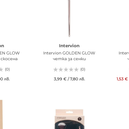
on
Intervion
LDEN GLOW
Intervion GOLDEN GLOW
Inte
 скосена
четка за сенки
(0)
(0)
00 лв.
3,99 €
/
7,80 лв.
1,53 €
ИЦАТА
ДОБАВИ В КОШНИЦАТА
ДОБ