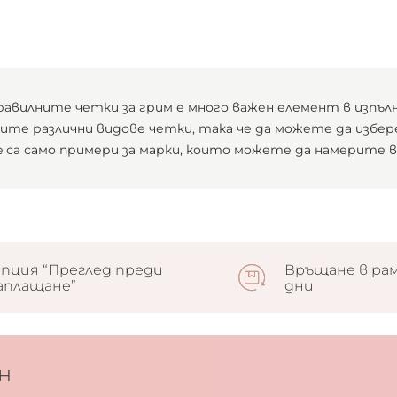
равилните четки за грим е много важен елемент в изпъл
те различни видове четки, така че да можете да изберете
ice са само примери за марки, които можете да намерите 
пция “Преглед преди
Връщане в рам
аплащане”
дни
н