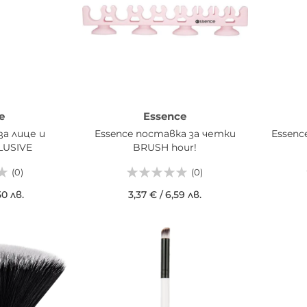
e
Essence
за лице и
Essence поставка за четки
Essenc
LUSIVE
BRUSH hour!
(0)
(0)
50 лв.
3,37 €
/
6,59 лв.
ИЦАТА
ДОБАВИ В КОШНИЦАТА
ДОБ