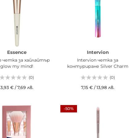
Essence
Intervion
e четка за хайлайтър
Intervion четка за
glow my mind!
контуриране Silver Charm
(0)
(0)
3,93 €
/
7,69 лв.
7,15 €
/
13,98 лв.
АВИ В КОШНИЦАТА
ДОБАВИ В КОШНИЦАТА
-50%