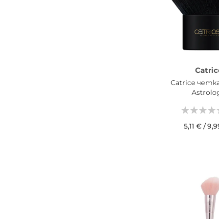
Catric
Catrice четк
Astrolo
5,11 €
/
9,9
ДОБАВИ В КОШН