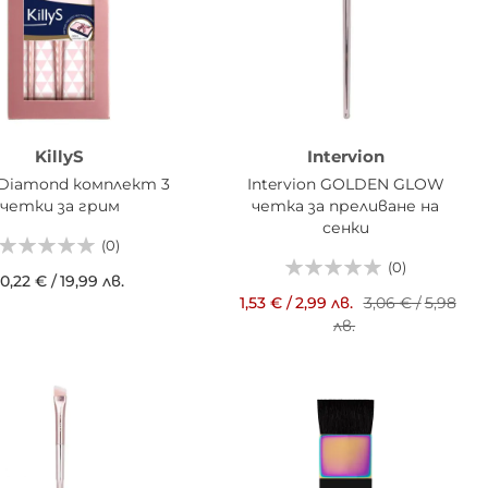
KillyS
Intervion
S Diamond комплект 3
Intervion GOLDEN GLOW
четки за грим
четкa за преливане на
сенки
(0)
(0)
10,22 €
/
19,99 лв.
1,53 €
/
2,99 лв.
3,06 €
/
5,98
АВИ В КОШНИЦАТА
лв.
ДОБАВИ В КОШНИЦАТА