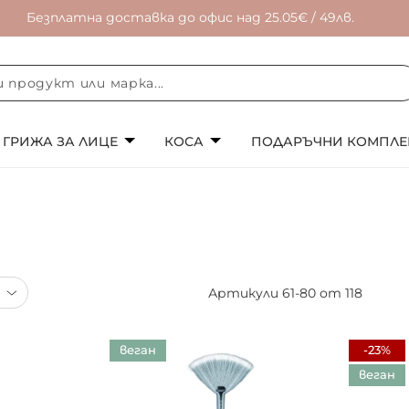
Безплатна доставка до офис над 25.05€ / 49лв.
ГРИЖА ЗА ЛИЦЕ
КОСА
ПОДАРЪЧНИ КОМПЛЕ
Артикули
61
-
80
от
118
веган
-23%
веган