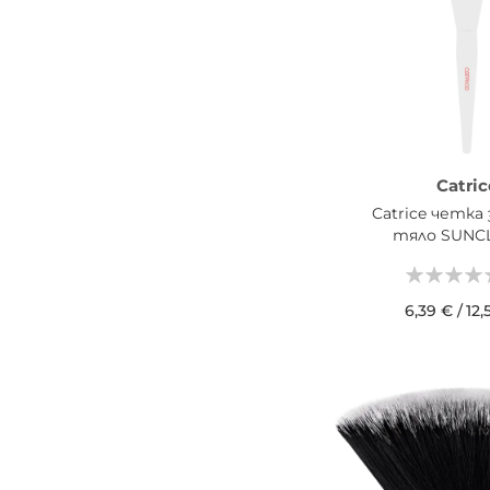
Catric
Catrice четка 
тяло SUNC
6,39 €
/
12,
ДОБАВИ В КОШН