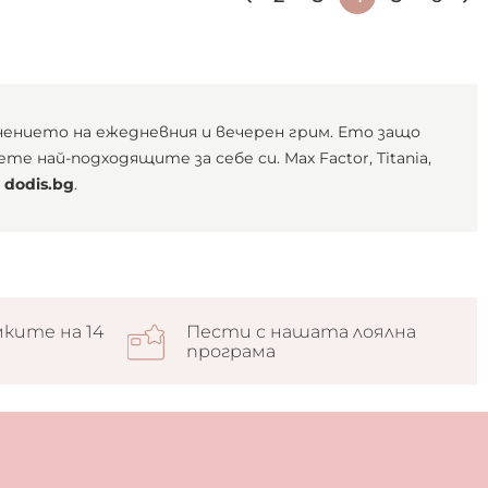
нението на ежедневния и вечерен грим. Ето защо
 най-подходящите за себе си. Max Factor, Titania,
в
dodis.bg
.
ките на 14
Пести с нашата лоялна
програма