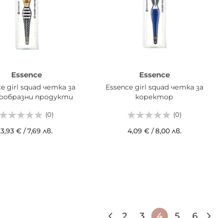
Essence
Essence
e girl squad четка за
Essence girl squad четка за
ообразни продукти
коректор
(0)
(0)
3,93 €
/
7,69 лв.
4,09 €
/
8,00 лв.
АВИ В КОШНИЦАТА
ДОБАВИ В КОШНИЦАТА
Страница
Страница
Назад
Страница
Страница
В момента 
Страниц
Стра
2
3
4
5
6