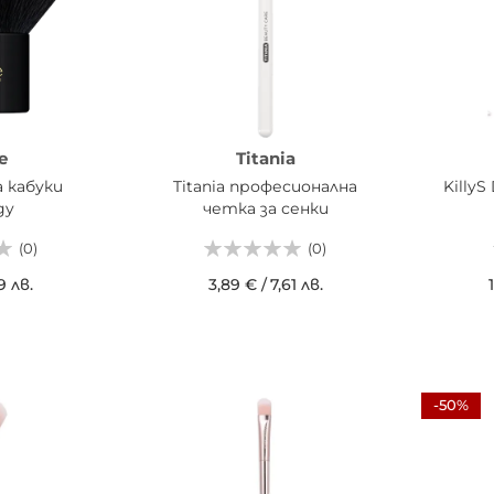
e
Titania
а кабуки
Titania професионална
Killy
gy
четка за сенки
(0)
(0)
9 лв.
3,89 €
/
7,61 лв.
ИЦАТА
ДОБАВИ В КОШНИЦАТА
ДОБ
-50%