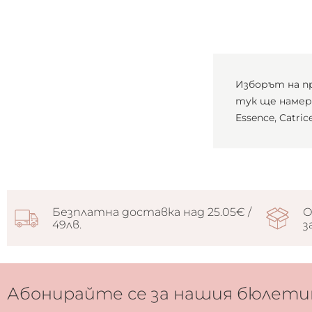
Изборът на п
тук ще намери
Essence, Catr
Безплатна доставка над 25.05€ /
О
49лв.
з
Абонирайте се за нашия бюлети