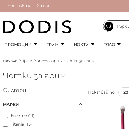
Контакти
За нас
ПРОМОЦИИ
ГРИМ
НОКТИ
ТЯЛО
Начало
Грим
Аксесоари
Четки за грим
Четки за грим
Филтри
Показвай по:
МАРКИ
Essence
21
Titania
15