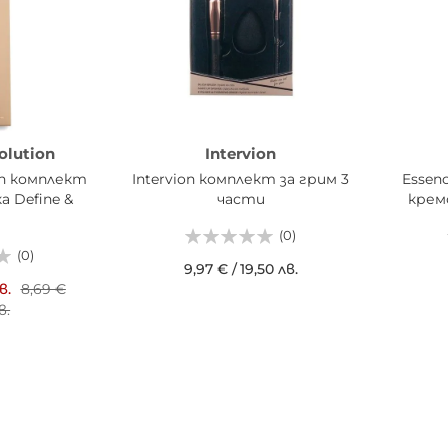
olution
Intervion
on комплект
Intervion комплект за грим 3
Essenc
а Define &
части
крем
(0)
(0)
9,97 €
/
19,50 лв.
в.
8,69 €
ДОБАВИ В КОШНИЦАТА
ДОБ
в.
ИЦАТА