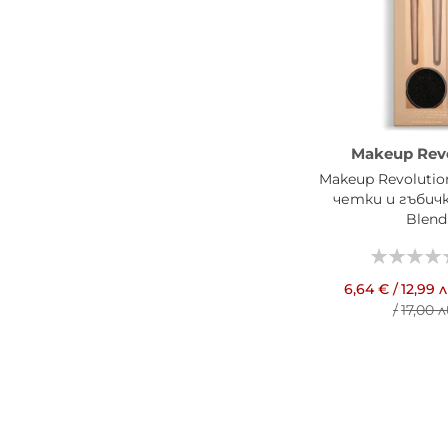
Makeup Rev
Makeup Revoluti
четки и гъбичк
Blend
6,64 €
/
12,99 л
/
17,00 л
ДОБАВИ В КОШН