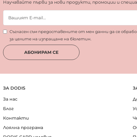
Научавайте първи за нови продукти, промоции и специ
Съгласен съм предоставените от мен данни да се обра
за целите на изпращане на бюлетин.
АБОНИРАМ СЕ
ЗА DODIS
З
За нас
Д
Блог
У
Контакти
Ч
Лоялна програма
О