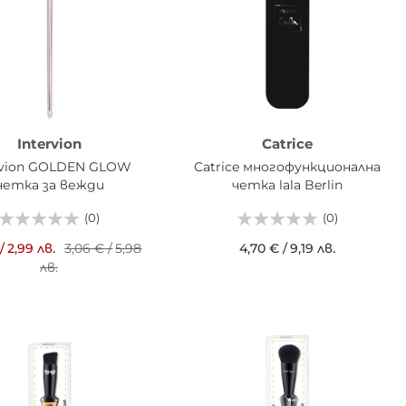
Intervion
Catrice
rvion GOLDEN GLOW
Catrice многофункционална
четка за вежди
четка lala Berlin
(0)
(0)
/
2,99 лв.
3,06 €
/
5,98
4,70 €
/
9,19 лв.
лв.
ДОБАВИ В КОШНИЦАТА
АВИ В КОШНИЦАТА