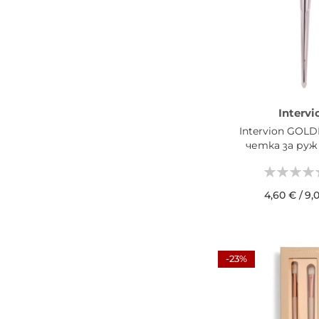
Intervi
Intervion GO
четкa за руж
4,60 €
/
9,
ДОБАВИ В КОШН
-23%