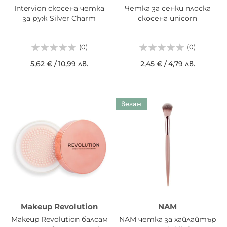
Intervion скосена четка
Четка за сенки плоска
за руж Silver Charm
скосена unicorn
(0)
(0)
5,62 €
/
10,99 лв.
2,45 €
/
4,79 лв.
веган
Makeup Revolution
NAM
Makeup Revolution балсам
NAM четка за хайлайтър