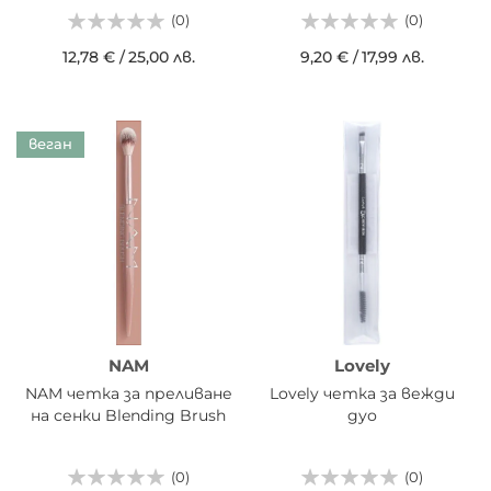
(0)
(0)
12,78 €
/
25,00 лв.
9,20 €
/
17,99 лв.
веган
NAM
Lovely
NAM четка за преливане
Lovely четка за вежди
на сенки Blending Brush
дуо
(0)
(0)