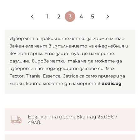
Страница
Страница
Назад
Страница
Страница
В
Страница
Страница
Страниц
Следващ
1
2
3
4
5
момента
четете
Изборът на правилните четки за грим е много
важен елемент в изпълнението на ежедневния и
страница
вечерен грим. Ето защо тук ще намерите
различни видове четки, така че да можете да
изберете най-подходящите за себе си. Max
Factor, Titania, Essence, Catrice са само примери за
марки, които можете да намерите в
dodis.bg
.
Безплатна доставка над 25.05€ /
49лв.