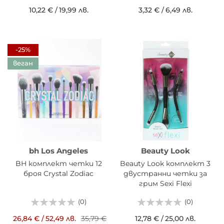
10,22 €
/
19,99 лв.
3,32 €
/
6,49 лв.
-25%
веган
bh Los Angeles
Beauty Look
BH комплект четки 12
Beauty Look комплект 3
броя Crystal Zodiac
двустранни четки за
грим Sexi Flexi
(0)
(0)
26,84 €
/
52,49 лв.
35,79 €
12,78 €
/
25,00 лв.