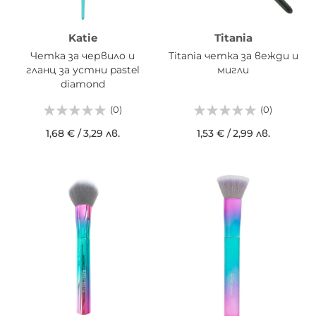
Katie
Titania
Четка за червило и
Titania четка за вежди и
гланц за устни pastel
мигли
diamond
(0)
(0)
1,68 €
/
3,29 лв.
1,53 €
/
2,99 лв.