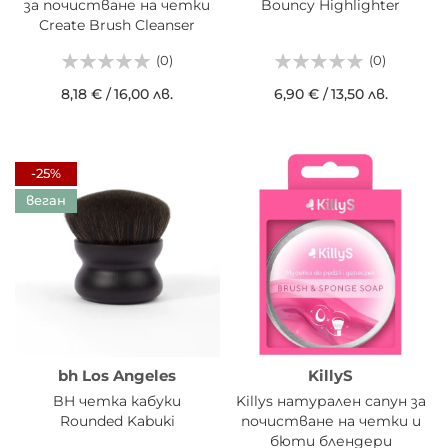
за почистване на четки
Bouncy Highlighter
Create Brush Cleanser
(0)
(0)
8,18 €
/
16,00 лв.
6,90 €
/
13,50 лв.
-25%
веган
bh Los Angeles
KillyS
BH четка кабуки
Killys натурален сапун за
Rounded Kabuki
почистване на четки и
бюти блендери