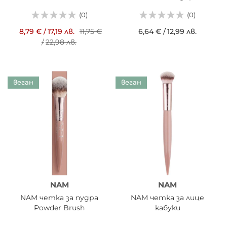
(0)
(0)
8,79 €
/
17,19 лв.
11,75 €
6,64 €
/
12,99 лв.
/
22,98 лв.
веган
веган
NAM
NAM
NAM четка за пудра
NAM четка за лице
Powder Brush
кабуки