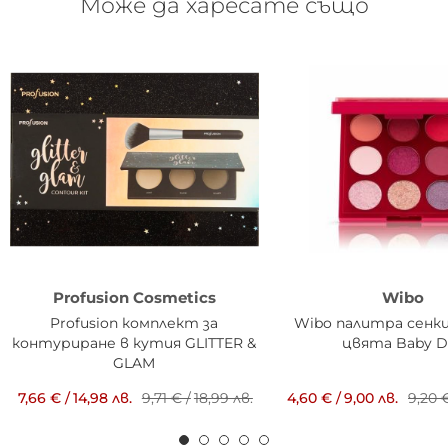
Може да харесате също
Profusion Cosmetics
Wibo
Profusion комплект за
Wibo палитра сенки 
контуриране в кутия GLITTER &
цвята Baby D
GLAM
7,66 €
/
14,98 лв.
9,71 €
/
18,99 лв.
4,60 €
/
9,00 лв.
9,20 