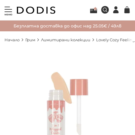
МЕНЮ
Безплатна доставка до офис над 25.05€ / 49лв
Начало
Грим
Лимитирани колекции
Lovely Cozy Feeling
Преминете
към
края
на
галерията
на
изображенията