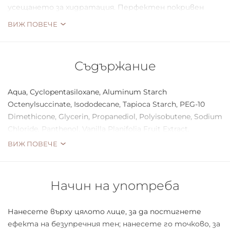
усещането за хидратация. Перфектен покривен
продукт без ефект на маска. Лесно прикрива
ВИЖ ПОВЕЧЕ
петната и изравнява тена на кожата. Предлага се в
4 нюанса.
Съдържание
Aqua, Cyclopentasiloxane, Aluminum Starch
Octenylsuccinate, Isododecane, Tapioca Starch, PEG-10
Dimethicone, Glycerin, Propanediol, Polyisobutene, Sodium
Chloride, Panthenol, Vanilla Planifolia Fruit Extract,
Tocopheryl Acetate, Tocopherol, Helianthus Annuus Seed
ВИЖ ПОВЕЧЕ
Oil, Dimethicone, Disteardimonium Hectorite, Propylene
Carbonate, Dimethicone/Vinyl Dimethicone Crosspolymer,
Xanthan Gum, Ethylhexylglycerin, Triethoxycaprylylsilane,
Начин на употреба
Alumina, Citric Acid, Phenoxyethanol, Parfum, Benzyl
Alcohol, CI 77891, CI 77492, CI 77491, CI 77499.
Нанесете върху цялото лице, за да постигнете
ефекта на безупречния тен; нанесете го точково, за