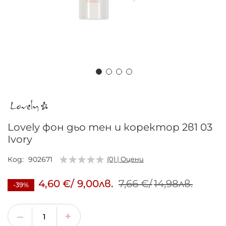
Преминете
към
началото
на
Lovely фон дьо тен и коректор 2в1 03
галерия
Ivory
със
снимки
Код
902671
(0) | Оцени
4,60 €
/
9,00лв.
7,66 €
/
14,98лв.
-39%