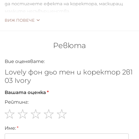
да постигнете ефекта на коректора, маскиращ
малките несъвършенства.
ВИЖ ПОВЕЧЕ
Ревюта
Вие оценявате:
Lovely фон дьо тен и коректор 2в1
03 Ivory
Вашата оценка
Рейтинг:
1
2
3
4
5
Име:
star
stars
stars
stars
stars