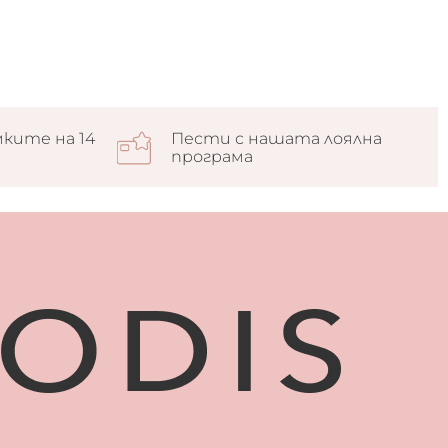
ките на 14
Пести с нашата лоялна
програма