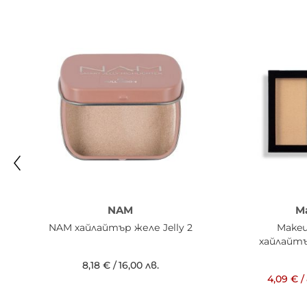
NAM
M
NAM хайлайтър желе Jelly 2
Makeu
хайлайтъ
8,18 €
/
16,00 лв.
4,09 €
/