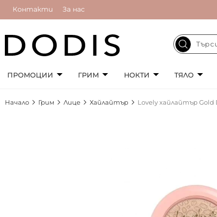
Контакти
За нас
ПРОМОЦИИ
ГРИМ
НОКТИ
ТЯЛО
Начало
Грим
Лице
Хайлайтър
Lovely хайлайтър Gold 
Преминете
към
края
на
галерията
на
изображенията