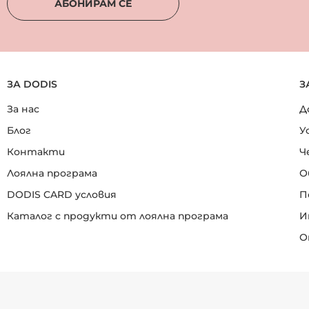
АБОНИРАМ СЕ
ЗА DODIS
З
За нас
Д
Блог
У
Контакти
Ч
Лоялна програма
О
DODIS CARD условия
П
Каталог с продукти от лоялна програма
И
О