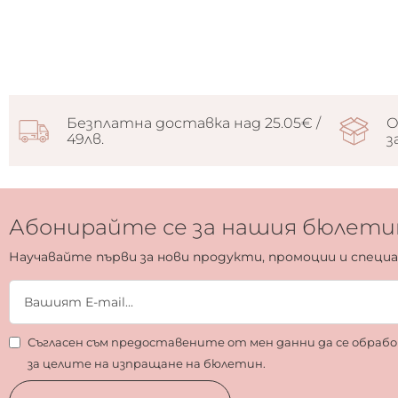
Безплатна доставка над 25.05€ /
О
49лв.
з
Абонирайте се за нашия бюлети
Научавайте първи за нови продукти, промоции и специ
Съгласен съм предоставените от мен данни да се обра
за целите на изпращане на бюлетин.