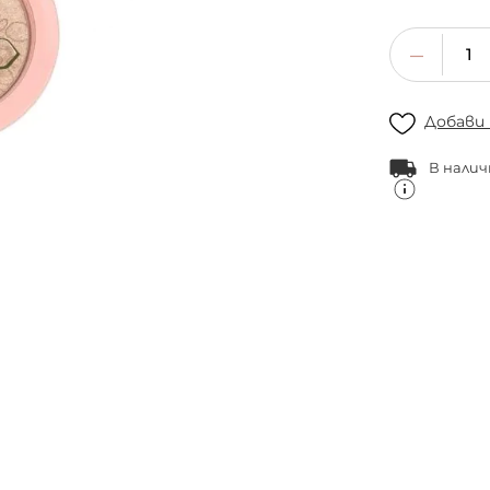
Добави
В налич