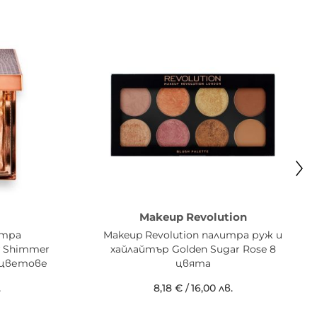
Makeup Revolution
итра
Makeup Revolution палитра руж и
w Shimmer
хайлайтър Golden Sugar Rose 8
и цветове
цвята
.
8,18 €
/
16,00 лв.