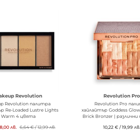
akeup Revolution
Revolution Pro
p Revolution палитра
Revolution Pro пал
р Re-Loaded Lustre Lights
хайлайтър Goddess Glo
Warm 4 цвята
Brick Bronzer | различн
8,00 лв.
6,64 €
/
12,99 лв.
10,22 €
/
19,99 лв