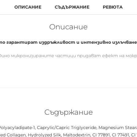
ОПИСАНИЕ
СЪДЪРЖАНИЕ
РЕВЮТА
Описание
то гарантират издръжливост и интензивно излъчване
 Фино микронизираните частици придават ефект на мокра
Съдържание
 Polyacyladipate-1, Caprylic/Capric Triglyceride, Magnesium Stea
d Collagen, Hydrolyzed Silk, Maltodextrin, CI 77891, CI 77491, CI 