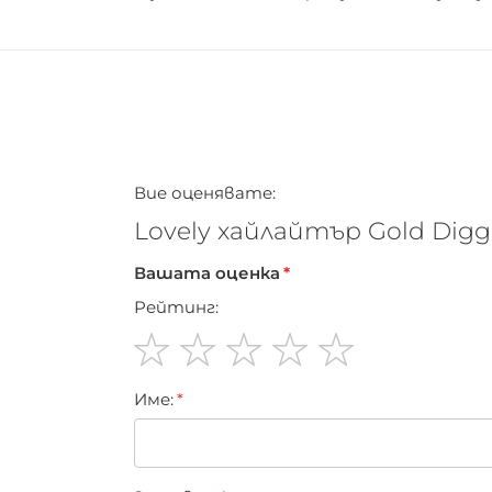
Вие оценявате:
Lovely хайлайтър Gold Digg
Вашата оценка
Рейтинг:
1
2
3
4
5
Име:
star
stars
stars
stars
stars