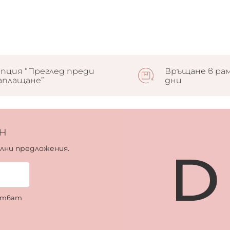
пция “Преглед преди
Връщане в рам
аплащане”
дни
н
ални предложения.
ботват