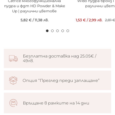
Catrice многофункционална
Wibo пудра бронз I 
пудра и фдт HD Powder & Make
различни цвет
Up | различни цветове
5,82 €
/
11,38 лв.
1,53 €
/
2,99 лв.
2,81 
Безплатна доставка над 25.05€ /
49лв.
Опция “Преглед преди заплащане”
Връщане в рамките на 14 дни