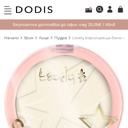
МЕНЮ
Безплатна доставка до офис над 25.05€ / 49лв
Начало
Грим
Лице
Пудра
Lovely коригираща бананова
Преминете
към
края
на
галерията
на
изображенията