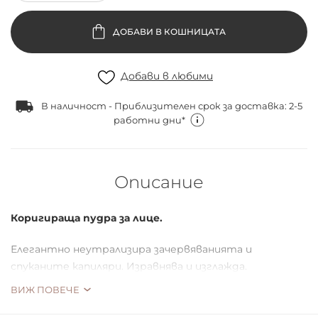
ДОБАВИ В КОШНИЦАТА
Добави в любими
В наличност - Приблизителен срок за доставка: 2-5
работни дни*
Описание
Коригираща пудра за лице.
Елегантно неутрализира зачервяванията и
спуканите капиляри. Изравнява и изглажда.
Перфектно микронизираните пигменти я карат да
ВИЖ ПОВЕЧЕ
се топи гладко в кожата.