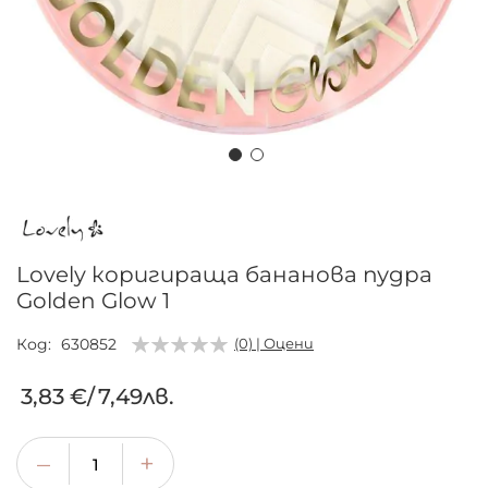
Преминете
към
началото
на
Lovely коригираща бананова пудра
галерия
Golden Glow 1
със
снимки
Код
630852
(0) | Оцени
3,83 €
/
7,49лв.