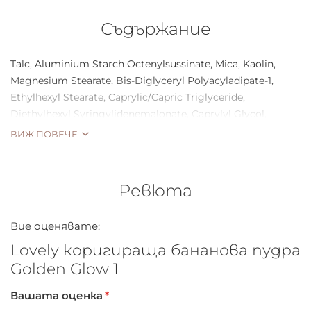
Съдържание
Talc, Aluminium Starch Octenylsussinate, Mica, Kaolin,
Magnesium Stearate, Bis-Diglyceryl Polyacyladipate-1,
Ethylhexyl Stearate, Caprylic/Capric Triglyceride,
Diethylhexyl Syringylidenemalonate, Caprylyl Glycol,
Phenoxyethanol, Hexylene Glycol, Tocopheryl Acetate,
ВИЖ ПОВЕЧЕ
Hydrolyzed Collagen, Hydrolyzed Silk, Maltodextrin,
Parfum, Linalool, Benzyl Salicylate, Hexyl Cinnamal,
Citronellol, Hydroxycitronellal, Geraniol, Alpha-Isomethyl
Ревюта
Ionone, Coumarin, [+/-]: CI 77891, CI 77491, CI 77492, CI
77499, CI 16035.
Вие оценявате:
Lovely коригираща бананова пудра
Golden Glow 1
Вашата оценка