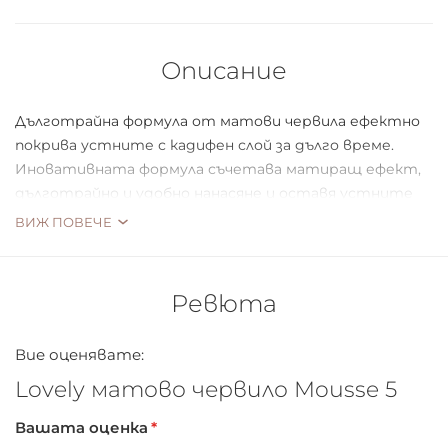
Описание
Дълготрайна формула от матови червила ефектно
покрива устните с кадифен слой за дълго време.
Иновативната формула съчетава матиращ ефект,
дълготрайно и удобно нанасяне и оставя устните
ви копринено меки и съответно овлажнени.
ВИЖ ПОВЕЧЕ
Предлага се в 5 цветови нюанса.
Ревюта
Вие оценявате:
Lovely матово червило Mousse 5
Вашата оценка