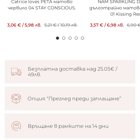
Catrice loves PETA матово
NAM SPARKLING 
червило 04 STAY CONSCIOUS.
дълготрайно матов
01 Kissing Re
3,06 €
/
5,98 лв.
5,21 €
/
10,19 лв.
3,57 €
/
6,98 лв.
6,90 
Безплатна доставка над 25.05€ /
49лв.
Опция “Преглед преди заплащане”
Връщане в рамките на 14 дни