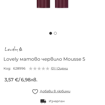
Преминете
към
началото
на
Lovely матово червило Mousse 5
галерия
със
Код
628996
(0) | Оцени
снимки
3,57 €
/
6,98лв.
Добави в любими
Изчерпан