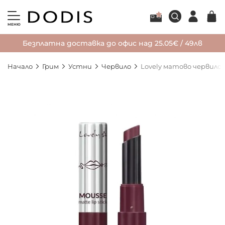
МЕНЮ
Безплатна доставка до офис над 25.05€ / 49лв
Начало
Грим
Устни
Червило
Lovely матово червило 
Преминете
към
края
на
галерията
на
изображенията