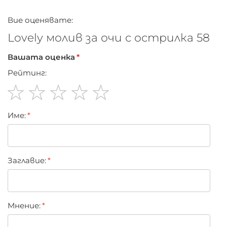
Вие оценявате:
Lovely молив за очи с острилка 58
Вашата оценка
Рейтинг:
1
2
3
4
5
Име:
star
stars
stars
stars
stars
Заглавиe:
Мнение: