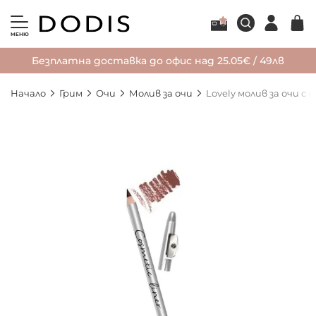
МЕНЮ
Безплатна доставка до офис над 25.05€ / 49лв
Начало
Грим
Очи
Молив за очи
Lovely молив за очи с 
Преминете
към
края
на
галерията
на
изображенията