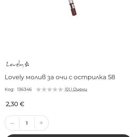
Преминете
към
началото
на
галерия
Lovely молив за очи с острилка 58
със
снимки
Код
136346
(0) | Оцени
2,30 €