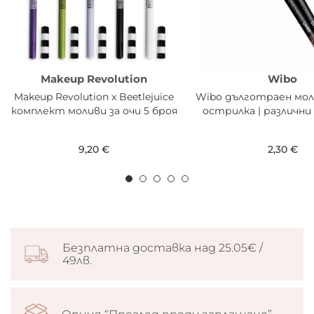
Makeup Revolution
Wibo
Makeup Revolution x Beetlejuice
Wibo дълготраен моли
комплект моливи за очи 5 броя
острилка | различн
9,20 €
2,30 €
Безплатна доставка над 25.05€ /
49лв.